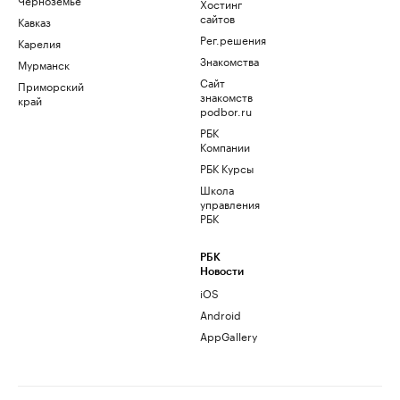
Хостинг
сайтов
Кавказ
Рег.решения
Карелия
Знакомства
Мурманск
Сайт
Приморский
знакомств
край
podbor.ru
РБК
Компании
РБК Курсы
Школа
управления
РБК
РБК
Новости
iOS
Android
AppGallery