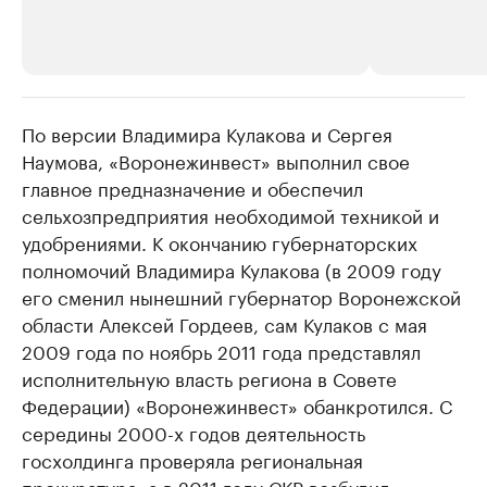
По версии Владимира Кулакова и Сергея
РБК Компании
РБК Компании
Наумова, «Воронежинвест» выполнил свое
Делитесь новостями бизнеса на РБК
Крупнейшие
главное предназначение и обеспечил
недвижимос
Управляйте страницей компании и развивайте личные
бренды спикеров бизнеса
сельхозпредприятия необходимой техникой и
Посмотрите данные
удобрениями. К окончанию губернаторских
полномочий Владимира Кулакова (в 2009 году
его сменил нынешний губернатор Воронежской
области Алексей Гордеев, сам Кулаков с мая
2009 года по ноябрь 2011 года представлял
исполнительную власть региона в Совете
Федерации) «Воронежинвест» обанкротился. С
середины 2000-х годов деятельность
госхолдинга проверяла региональная
прокуратура, а в 2011 году СКР возбудил