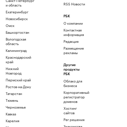
Санкт-Петербург
RSS Новости
и область
Екатеринбург
РБК
Новосибирск
О компании
Омск
Контактная
Башкортостан
информация
Вологодская
Редакция
область
Размещение
Калининград
рекламы
Краснодарский
край
Другие
Нижний
продукты
Новгород
РБК
Пермский край
Облако для
бизнеса
Ростов-на-Дону
Корпоративный
Татарстан
регистратор
Тюмень
доменов
Черноземье
Хостинг
сайтов
Кавказ
Рег.решения
Карелия
Знакомства