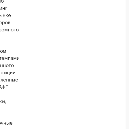
по
инг
ынке
оров
оземного
лом
 темпами
енного
стиции
шленные
АФГ
и, –
очные