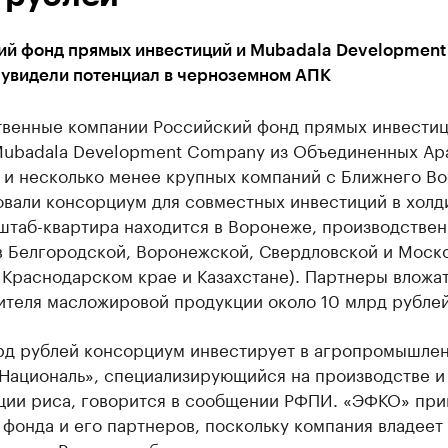
ий фонд прямых инвестиций и Mubadala Development
увидели потенциал в черноземном АПК
твенные компании Российский фонд прямых инвести
Mubadala Development Company из Объединенных Ар
 и несколько менее крупных компаний с Ближнего Во
вали консорциум для совместных инвестиций в холд
штаб-квартира находится в Воронеже, производстве
 в Белгородской, Воронежской, Свердловской и Моск
 Краснодарском крае и Казахстане). Партнеры вложат
ителя масложировой продукции около 10 млрд рублей
рд рублей консорциум инвестирует в агропромышле
«Националь», специализирующийся на производстве и
ции риса, говорится в сообщении РФПИ. «ЭФКО» при
фонда и его партнеров, поскольку компания владеет