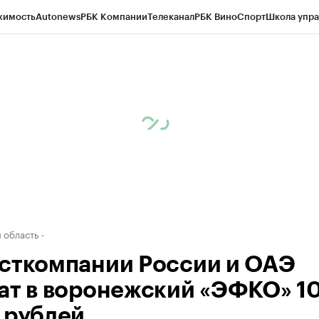
жимость
Autonews
РБК Компании
Телеканал
РБК Вино
Спорт
Школа упра
ипто
РБК Бизнес-среда
Дискуссионный клуб
Исследования
Кредитные 
рагентов
Политика
Экономика
Бизнес
Технологии и медиа
Финансы
Рын
 область
сткомпании России и ОАЭ
ат в воронежский «ЭФКО» 1
 рублей