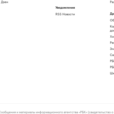
Дзен
Ра
Уведомления
RSS Новости
Др
Об
Ко
до
Хо
Ре
Зн
Са
РБ
РБ
Шк
ения и материалы информационного агентства «РБК» (свидетельство о 