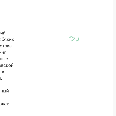
ций
абских
стока
инг
нные
овской
 в
.
нный
влек