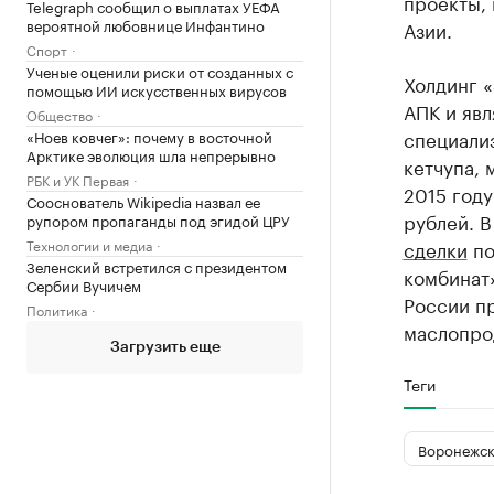
проекты, 
Telegraph сообщил о выплатах УЕФА
вероятной любовнице Инфантино
Азии.
Спорт
Ученые оценили риски от созданных с
Холдинг 
помощью ИИ искусственных вирусов
АПК и яв
Общество
специализ
«Ноев ковчег»: почему в восточной
Арктике эволюция шла непрерывно
кетчупа, 
РБК и УК Первая
2015 году
Сооснователь Wikipedia назвал ее
рублей. 
рупором пропаганды под эгидой ЦРУ
Технологии и медиа
сделки
по
Зеленский встретился с президентом
комбинат»
Сербии Вучичем
России пр
Политика
маслопрод
Загрузить еще
Теги
Воронежск