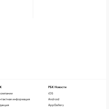
К
РБК Новости
компании
iOS
нтактная информация
Android
дакция
AppGallery