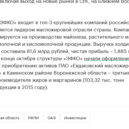
включая выход на новые рынки в СНГ, на Ближнем Вос
«ЭФКО» входит в топ-3 крупнейших компаний россий
ляется лидером масложировой отрасли страны. Компа
ируется на производстве майонеза, растительного м
молочной и кисломолочной продукции. Выручка холди
 составила 81,6 млрд рублей, чистая прибыль – 1,885
В конце октября структуры «ЭФКО»
начали оформлени
 приобретению активов ПАО «Евдаковский масложир
 в Каменском районе Воронежской области – третье
оизводителя жиров и маргаринов (103,32 тыс. тонн
укции в 2015 году).
ая область
РФПИ
ОАЭ
Инвестиции