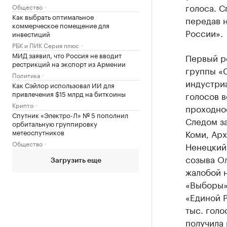
голоса. С
Общество
Как выбрать оптимальное
передав н
коммерческое помещение для
России».
инвестиций
РБК и ПИК Серия плюс
МИД заявил, что Россия не вводит
Первый р
рестрикций на экспорт из Армении
группы «
Политика
индустри
Как Сэйлор использовал ИИ для
привлечения $15 млрд на биткоины
голосов 
Крипто
проходно
Спутник «Электро-Л» № 5 пополнил
Следом за
орбитальную группировку
метеоспутников
Коми, Арх
Общество
Ненецкий 
созыва О
Загрузить еще
жалобой н
«Выборы»
«Единой 
тыс. голо
получила 