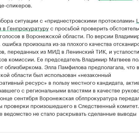
це-спикеров.
збора ситуации с «приднестровскими протоколами»
я в Генпрокуратуру
с просьбой проверить обстоятель
 голосов в Воронежской области. По версии Владими
 ошибка произошла из-за плохого качества отсканир
в, переданных из МИД в Ленинский ТИК, и усталост
ков комиссии. Ее председатель Владимир Матвеев по
т облизбиркома. Элла Памфилова предполагала, что 
кой области был использован «незаконный
ативный ресурс» в пользу местного кандидата, акти
чавшего с региональными властями в качестве руков
 конце сентября Воронежская облпрокуратура переда
ы проверки произошедшего в Следственный комитет.
е ведомство не стало раскрывать сделанные выводы