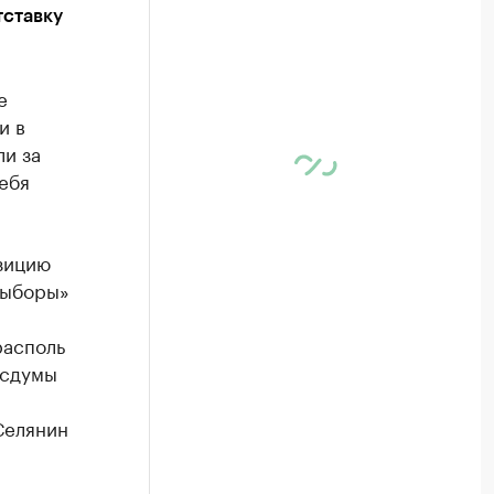
тставку
е
и в
ли за
ебя
зицию
Выборы»
располь
осдумы
Селянин