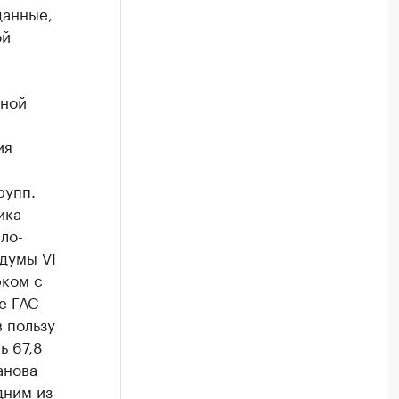
данные,
ой
ьной
ия
рупп.
ика
ло-
думы VI
рком с
е ГАС
 пользу
ь 67,8
анова
ним из