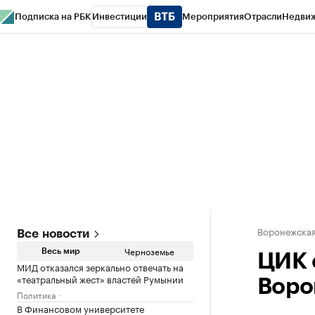
Подписка на РБК
Инвестиции
Мероприятия
Отрасли
Недви
РБК Life
Тренды
Визионеры
Национальные проекты
Город
Стиль
Кр
Спецпроекты СПб
Конференции СПб
Спецпроекты
Проверка конт
Воронежская
Все новости
Черноземье
Весь мир
ЦИК 
МИД отказался зеркально отвечать на
«театральный жест» властей Румынии
Воро
Политика
В Финансовом университете