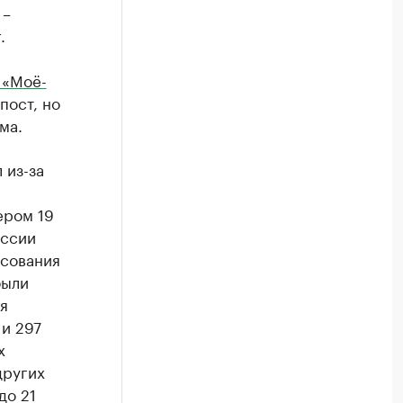
 –
.
 «Моё-
пост, но
ма.
 из-за
ером 19
иссии
осования
были
я
 и 297
х
других
до 21