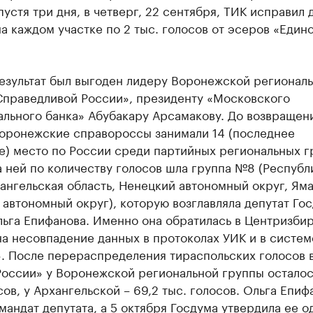
пустя три дня, в четверг, 22 сентября, ТИК исправил 
а каждом участке по 2 тыс. голосов от эсеров «Един
езультат был выгоден лидеру Воронежской регионал
Справедливой России», президенту «Московского
ального банка» Абубакару Арсамакову. До возвращен
воронежские справороссы занимали 14 (последнее
е) место по России среди партийных региональных г
 ней по количеству голосов шла группа №8 (Республ
ангельская область, Ненецкий автономный округ, Яма
автономный округ), которую возглавляла депутат Гос
льга Епифанова. Именно она обратилась в Центризби
а несовпадение данных в протоколах УИК и в систем
. После перераспределения тираспольских голосов в
России» у Воронежской региональной группы осталос
сов, у Архангельской – 69,2 тыс. голосов. Ольга Епиф
мандат депутата, а 5 октября Госдума
утвердила ее
од