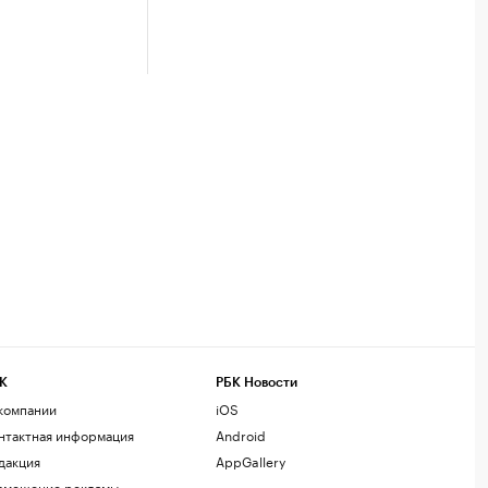
К
РБК Новости
компании
iOS
нтактная информация
Android
дакция
AppGallery
змещение рекламы