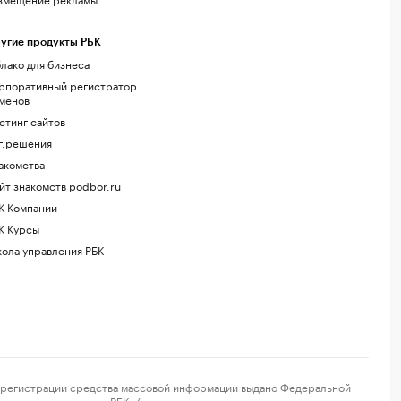
угие продукты РБК
лако для бизнеса
рпоративный регистратор
менов
стинг сайтов
г.решения
акомства
йт знакомств podbor.ru
К Компании
К Курсы
ола управления РБК
регистрации средства массовой информации выдано Федеральной
и сетевого издания «РБК» (свидетельство о регистрации средства