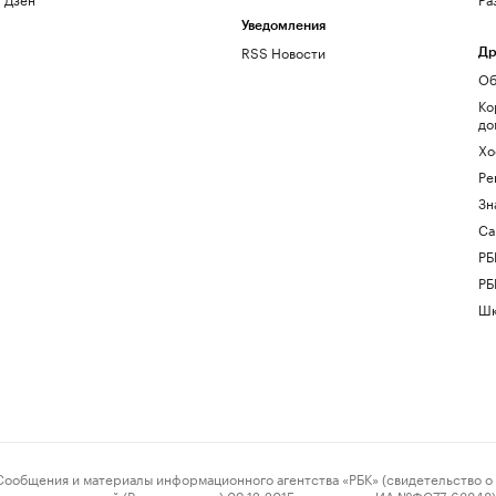
Уведомления
RSS Новости
Др
Об
Ко
до
Хо
Ре
Зн
Са
РБ
РБ
Шк
ения и материалы информационного агентства «РБК» (свидетельство о 
овых коммуникаций (Роскомнадзор) 09.12.2015 за номером ИА №ФС77-63848) 