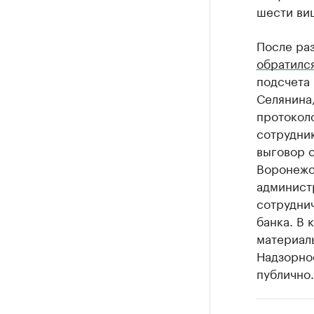
шести ви
После ра
обратилс
подсчета
Селянина,
протоколо
сотрудни
выговор о
Воронежс
администр
сотрудни
банка. В
материал
Надзорно
публично.