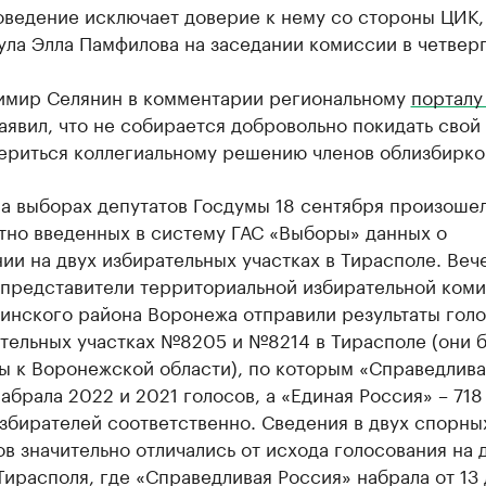
оведение исключает доверие к нему со стороны ЦИК,
ла Элла Памфилова на заседании комиссии в четверг
имир Селянин в комментарии региональному
порталу
аявил, что не собирается добровольно покидать свой 
вериться коллегиальному решению членов облизбирко
а выборах депутатов Госдумы 18 сентября произошел
тно введенных в систему ГАС «Выборы» данных о
ии на двух избирательных участках в Тирасполе. Веч
 представители территориальной избирательной ком
нинского района Воронежа отправили результаты гол
ательных участках №8205 и №8214 в Тирасполе (они 
ы к Воронежской области), по которым «Справедлива
абрала 2022 и 2021 голосов, а «Единая Россия» – 718
збирателей соответственно. Сведения в двух спорны
в значительно отличались от исхода голосования на 
Тирасполя, где «Справедливая Россия» набрала от 13 