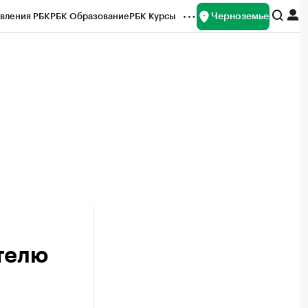
Черноземье
вления РБК
РБК Образование
РБК Курсы
рейтинги
Франшизы
Газета
ок наличной валюты
телю