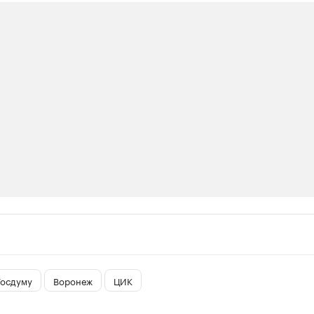
ии
ь новостями бизнеса на РБК
траницей компании и развивайте личные бренды спикеров бизнеса
Госдуму
Воронеж
ЦИК