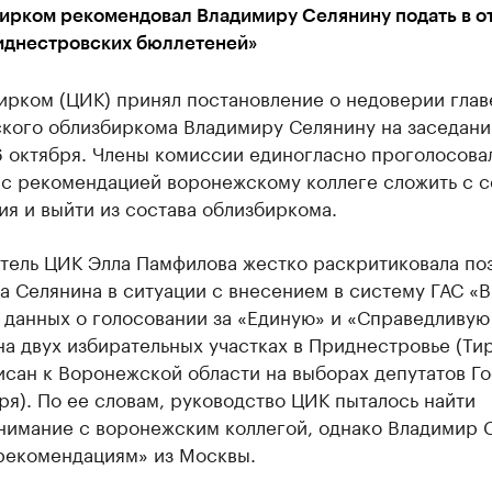
ирком рекомендовал Владимиру Селянину подать в о
риднестровских бюллетеней»
ирком (ЦИК) принял постановление о недоверии глав
кого облизбиркома Владимиру Селянину на заседани
6 октября. Члены комиссии единогласно проголосова
 с рекомендацией воронежскому коллеге сложить с с
я и выйти из состава облизбиркома.
тель ЦИК Элла Памфилова жестко раскритиковала по
а Селянина в ситуации с внесением в систему ГАС «
 данных о голосовании за «Единую» и «Справедливую
а двух избирательных участках в Приднестровье (Ти
исан к Воронежской области на выборах депутатов Г
ря). По ее словам, руководство ЦИК пыталось найти
нимание с воронежским коллегой, однако Владимир 
 рекомендациям» из Москвы.