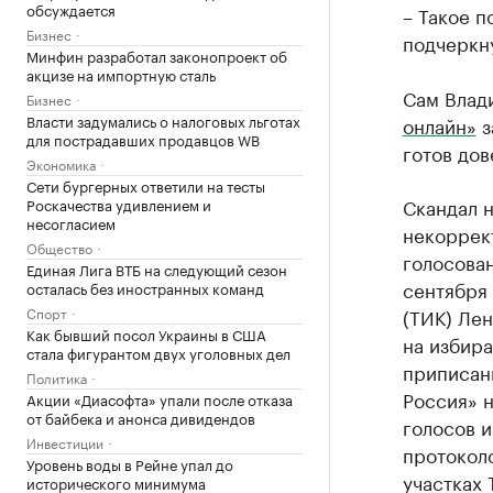
обсуждается
– Такое п
Бизнес
подчеркну
Минфин разработал законопроект об
акцизе на импортную сталь
Сам Влад
Бизнес
Власти задумались о налоговых льготах
онлайн»
з
для пострадавших продавцов WB
готов до
Экономика
Сети бургерных ответили на тесты
Скандал н
Роскачества удивлением и
несогласием
некоррек
Общество
голосован
Единая Лига ВТБ на следующий сезон
сентября
осталась без иностранных команд
Спорт
(ТИК) Ле
Как бывший посол Украины в США
на избир
стала фигурантом двух уголовных дел
приписан
Политика
Россия» н
Акции «Диасофта» упали после отказа
от байбека и анонса дивидендов
голосов и
Инвестиции
протоколо
Уровень воды в Рейне упал до
участках 
исторического минимума