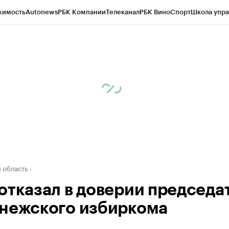
жимость
Autonews
РБК Компании
Телеканал
РБК Вино
Спорт
Школа упра
ипто
РБК Бизнес-среда
Дискуссионный клуб
Исследования
Кредитные 
рагентов
Политика
Экономика
Бизнес
Технологии и медиа
Финансы
Рын
 область
отказал в доверии председа
нежского избиркома