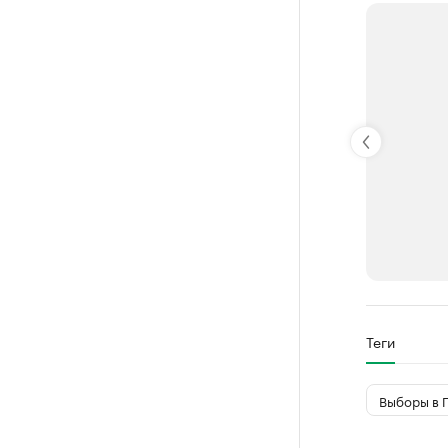
РБК Компан
Теги
Делитес
Управляйте с
Выборы в 