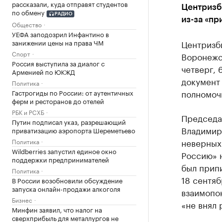
рассказали, куда отправят студентов
Центризб
по обмену
РАДИО
из-за «п
Общество
УЕФА заподозрил Инфантино в
занижении цены на права ЧМ
Центризб
Спорт
Воронежс
Россия выступила за диалог с
четверг, 
Арменией по ЮКЖД
документ
Политика
полномочи
Гастрогиды по России: от аутентичных
ферм и ресторанов до отелей
РБК и РСХБ
Председа
Путин подписал указ, разрешающий
Владимир
приватизацию аэропорта Шереметьево
неверных
Политика
Wildberries запустил единое окно
Россию» н
поддержки предпринимателей
был прип
Политика
18 сентяб
В России возобновили обсуждение
запуска онлайн-продажи алкоголя
взаимопо
Бизнес
«не внял
Минфин заявил, что налог на
сверхприбыль для металлургов не