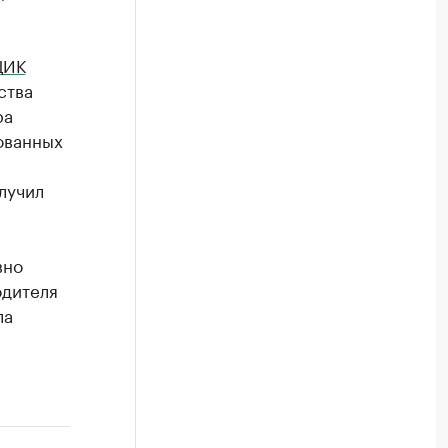
ЦИК
ства
ра
ованных
и
лучил
в
вно
одителя
ла