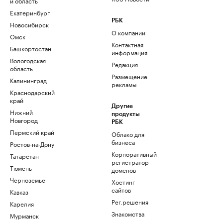
и область
Екатеринбург
РБК
Новосибирск
О компании
Омск
Контактная
Башкортостан
информация
Вологодская
Редакция
область
Размещение
Калининград
рекламы
Краснодарский
край
Другие
Нижний
продукты
Новгород
РБК
Пермский край
Облако для
бизнеса
Ростов-на-Дону
Корпоративный
Татарстан
регистратор
Тюмень
доменов
Черноземье
Хостинг
сайтов
Кавказ
Рег.решения
Карелия
Знакомства
Мурманск