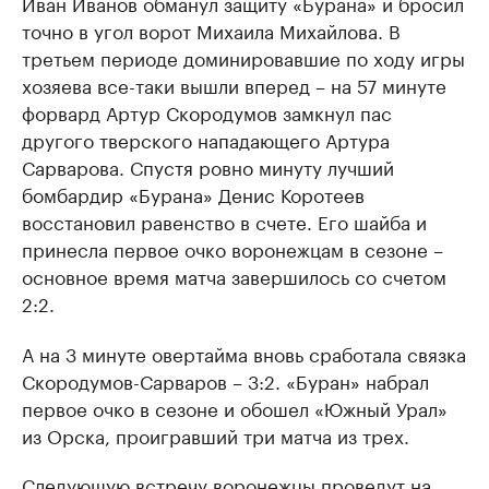
Иван Иванов обманул защиту «Бурана» и бросил
точно в угол ворот Михаила Михайлова. В
третьем периоде доминировавшие по ходу игры
хозяева все-таки вышли вперед – на 57 минуте
форвард Артур Скородумов замкнул пас
другого тверского нападающего Артура
Сарварова. Спустя ровно минуту лучший
бомбардир «Бурана» Денис Коротеев
восстановил равенство в счете. Его шайба и
принесла первое очко воронежцам в сезоне –
основное время матча завершилось со счетом
2:2.
А на 3 минуте овертайма вновь сработала связка
Скородумов-Сарваров – 3:2. «Буран» набрал
первое очко в сезоне и обошел «Южный Урал»
из Орска, проигравший три матча из трех.
Следующую встречу воронежцы проведут на