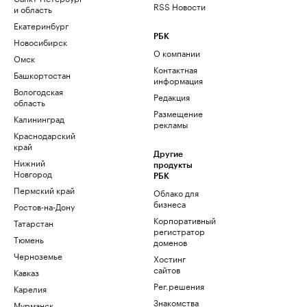
RSS Новости
и область
Екатеринбург
РБК
Новосибирск
О компании
Омск
Контактная
Башкортостан
информация
Вологодская
Редакция
область
Размещение
Калининград
рекламы
Краснодарский
край
Другие
Нижний
продукты
Новгород
РБК
Пермский край
Облако для
бизнеса
Ростов-на-Дону
Корпоративный
Татарстан
регистратор
Тюмень
доменов
Черноземье
Хостинг
сайтов
Кавказ
Рег.решения
Карелия
Знакомства
Мурманск