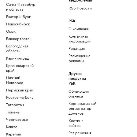
Уведомления
Санкт-Петербург
RSS Новости
и область
Екатеринбург
РБК
Новосибирск
О компании
Омск
Контактная
Башкортостан
информация
Вологодская
Редакция
область
Размещение
Калининград
рекламы
Краснодарский
край
Другие
Нижний
продукты
Новгород
РБК
Пермский край
Облако для
бизнеса
Ростов-на-Дону
Корпоративный
Татарстан
регистратор
Тюмень
доменов
Черноземье
Хостинг
сайтов
Кавказ
Рег.решения
Карелия