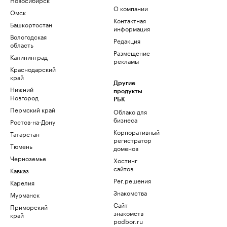
О компании
Омск
Контактная
Башкортостан
информация
Вологодская
Редакция
область
Размещение
Калининград
рекламы
Краснодарский
край
Другие
Нижний
продукты
Новгород
РБК
Пермский край
Облако для
бизнеса
Ростов-на-Дону
Корпоративный
Татарстан
регистратор
Тюмень
доменов
Черноземье
Хостинг
сайтов
Кавказ
Рег.решения
Карелия
Знакомства
Мурманск
Сайт
Приморский
знакомств
край
podbor.ru