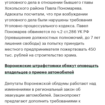
уголовного дела в отношении бывшего главы
продавцы м
Управляйте страницей компании и развивайте личные
бренды спикеров бизнеса
Хохольского района Павла Пономарева.
Ознакомьтесь с и
Адвокаты посчитали, что при возбуждении
уголовного дела были нарушены требования
Уголовно-процессуального кодекса. Павел
Пономарев обвиняется по ч.2 ст.286 УК РФ
(превышение должностных полномочий, до 7 лет
лишения свободы) за попытку принудить
местного предпринимателя пожертвовать 450
тыс. рублей на строительство храма.
Воронежские штрафстоянки обяжут оповещать
владельцев о приеме автомобилей
Депутаты Воронежской облдумы работают над
изменениями в региональный закон об
эвакуации автомобилей. Законопроект
предлагают дополнить требованиями к