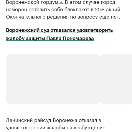
Воронежской гордумы. В этом случае город
намерен оставить себе блокпакет в 25% акций.
Окончательного решения по вопросу еще нет.
Воронежский суд отказался удовлетворить
жалобу защиты Павла Пономарева
Ленинский райсуд Воронежа отказал в
РБК Компании
РБК Компании
удовлетворении жалобы на возбуждение
Делитесь новостями бизнеса на РБК
Крупнейшие 