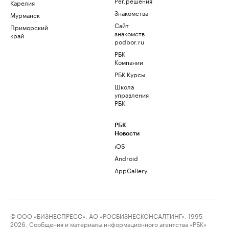
Рег.решения
Карелия
Знакомства
Мурманск
Сайт
Приморский
знакомств
край
podbor.ru
РБК
Компании
РБК Курсы
Школа
управления
РБК
РБК
Новости
iOS
Android
AppGallery
© ООО «БИЗНЕСПРЕСС», АО «РОСБИЗНЕСКОНСАЛТИНГ», 1995–
2026. Сообщения и материалы информационного агентства «РБК»