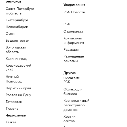
регионов
Уведомления
Санкт-Петербург
RSS Новости
и область
Екатеринбург
РБК
Новосибирск
О компании
Омск
Контактная
Башкортостан
информация
Вологодская
Редакция
область
Размещение
Калининград
рекламы
Краснодарский
край
Другие
Нижний
продукты
Новгород
РБК
Пермский край
Облако для
бизнеса
Ростов-на-Дону
Корпоративный
Татарстан
регистратор
Тюмень
доменов
Черноземье
Хостинг
сайтов
Кавказ