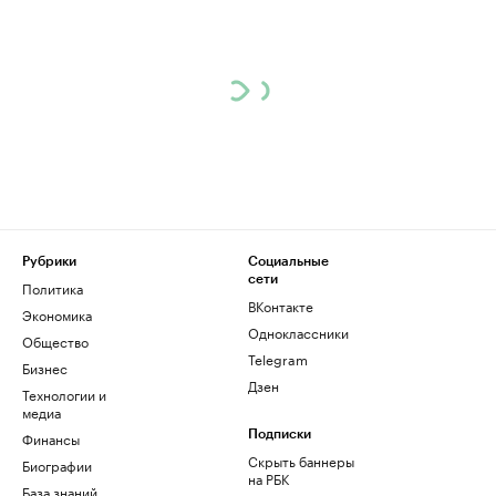
Рубрики
Социальные
сети
Политика
ВКонтакте
Экономика
Одноклассники
Общество
Telegram
Бизнес
Дзен
Технологии и
медиа
Финансы
Подписки
Скрыть баннеры
Биографии
на РБК
База знаний