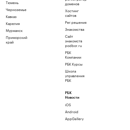
Тюмень
доменов
Черноземье
Хостинг
сайтов
Кавказ
Рег.решения
Карелия
Знакомства
Мурманск
Сайт
Приморский
знакомств
край
podbor.ru
РБК
Компании
РБК Курсы
Школа
управления
РБК
РБК
Новости
iOS
Android
AppGallery