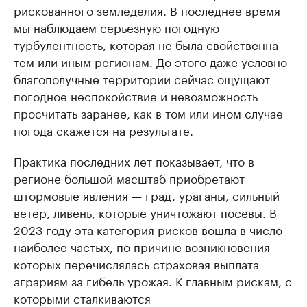
рискованного земледелия. В последнее время
Делитесь новостями бизн
мы наблюдаем серьезную погодную
Управляйте страницей компании и р
бренды спикеров бизнеса
турбулентность, которая не была свойственна
тем или иным регионам. До этого даже условно
благополучные территории сейчас ощущают
погодное неспокойствие и невозможность
просчитать заранее, как в том или ином случае
погода скажется на результате.
Практика последних лет показывает, что в
регионе большой масштаб приобретают
штормовые явления — град, ураганы, сильный
ветер, ливень, которые уничтожают посевы. В
2023 году эта категория рисков вошла в число
наиболее частых, по причине возникновения
которых перечислялась страховая выплата
аграриям за гибель урожая. К главным рискам, с
которыми сталкиваются