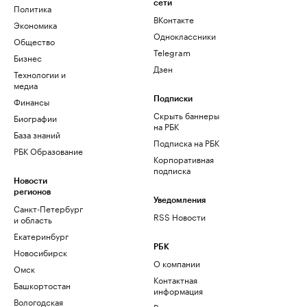
сети
Политика
ВКонтакте
Экономика
Одноклассники
Общество
Telegram
Бизнес
Дзен
Технологии и
медиа
Финансы
Подписки
Скрыть баннеры
Биографии
на РБК
База знаний
Подписка на РБК
РБК Образование
Корпоративная
подписка
Новости
регионов
Уведомления
Санкт-Петербург
RSS Новости
и область
Екатеринбург
РБК
Новосибирск
О компании
Омск
Контактная
Башкортостан
информация
Вологодская
Редакция