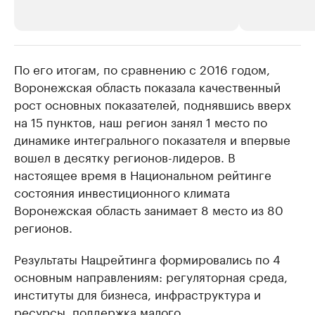
По его итогам, по сравнению с 2016 годом,
РБК Компании
РБК Компании
Воронежская область показала качественный
Делитесь новостями бизнеса на РБК
Крупнейшие 
рост основных показателей, поднявшись вверх
продавцы м
Управляйте страницей компании и развивайте личные
бренды спикеров бизнеса
на 15 пунктов, наш регион занял 1 место по
Ознакомьтесь с и
динамике интегрального показателя и впервые
вошел в десятку регионов-лидеров. В
настоящее время в Национальном рейтинге
состояния инвестиционного климата
Воронежская область занимает 8 место из 80
регионов.
Результаты Нацрейтинга формировались по 4
основным направлениям: регуляторная среда,
институты для бизнеса, инфраструктура и
ресурсы, поддержка малого