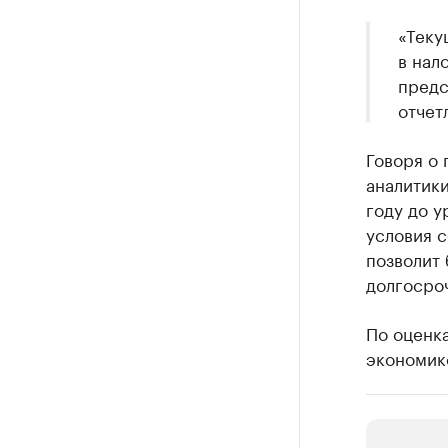
«Теку
в нал
предс
отчет
Говоря о 
аналитик
году до у
условия с
позволит
долгосро
По оценка
экономике