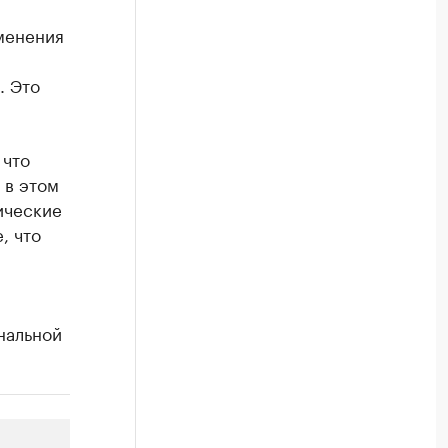
менения
. Это
 что
 в этом
ические
, что
нальной