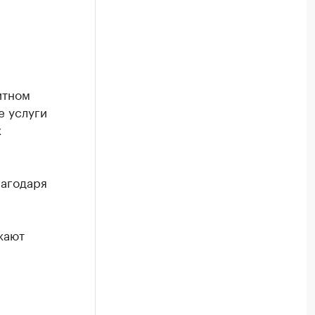
итном
е услуги
х
лагодаря
жают