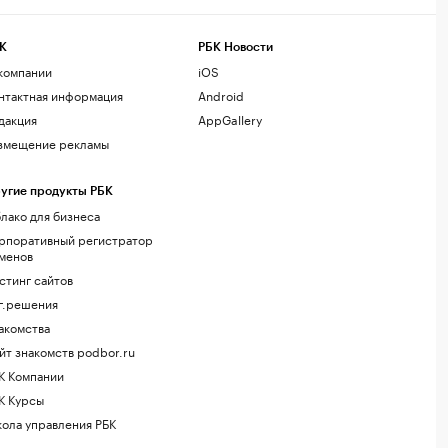
К
РБК Новости
компании
iOS
нтактная информация
Android
дакция
AppGallery
змещение рекламы
угие продукты РБК
лако для бизнеса
рпоративный регистратор
менов
стинг сайтов
г.решения
акомства
йт знакомств podbor.ru
К Компании
К Курсы
ола управления РБК