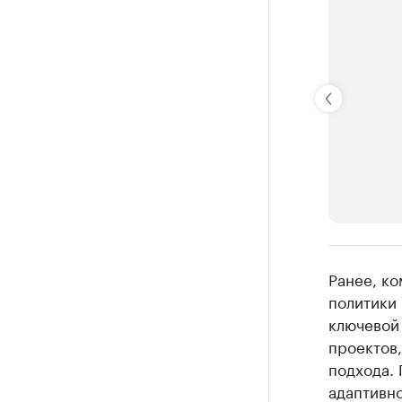
РБК Компан
Ранее, к
Делитес
политики
ключевой
Управляйте с
проектов,
подхода.
адаптивн