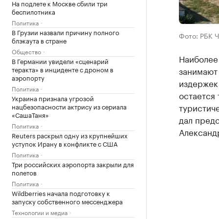
На подлете к Москве сбили три
беспилотника
Политика
В Грузии назвали причину полного
Фото: РБК 
блэкаута в стране
Общество
Наиболее
В Германии увидели «сценарий
теракта» в инциденте с дроном в
занимают
аэропорту
издержек 
Политика
остается
Украина признала угрозой
туристиче
нацбезопасности актрису из сериала
«СашаТаня»
дал пред
Политика
Александ
Reuters раскрыл одну из крупнейших
уступок Ирану в конфликте с США
Политика
Три российских аэропорта закрыли для
полетов
Политика
Wildberries начала подготовку к
запуску собственного мессенджера
Технологии и медиа