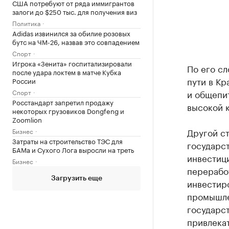
США потребуют от ряда иммигрантов
залоги до $250 тыс. для получения виз
Политика
Adidas извинился за обилие розовых
бутс на ЧМ-26, назвав это совпадением
Спорт
Игрока «Зенита» госпитализировали
По его сл
после удара локтем в матче Кубка
пути в Кр
России
Спорт
и общепит
Росстандарт запретил продажу
высокой к
некоторых грузовиков Dongfeng и
Zoomlion
Другой с
Бизнес
Затраты на строительство ТЭС для
государс
БАМа и Сухого Лога выросли на треть
инвестици
Бизнес
перерабо
Загрузить еще
инвестир
промышле
государст
привлекат