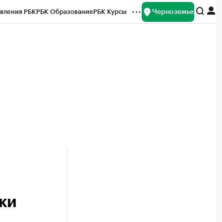
Черноземье
вления РБК
РБК Образование
РБК Курсы
рейтинги
Франшизы
Газета
ок наличной валюты
ки