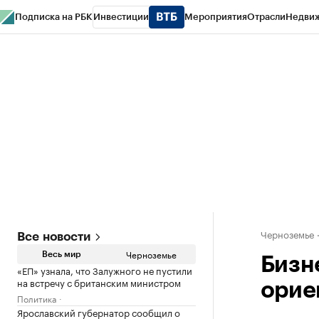
Подписка на РБК
Инвестиции
Мероприятия
Отрасли
Недви
РБК Life
Тренды
Визионеры
Национальные проекты
Город
Стиль
Кр
Спецпроекты СПб
Конференции СПб
Спецпроекты
Проверка конт
Черноземье
Все новости
Черноземье
Весь мир
Бизн
«ЕП» узнала, что Залужного не пустили
на встречу с британским министром
орие
Политика
Ярославский губернатор сообщил о