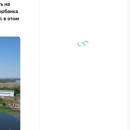
ь на
ербанка
% в этом