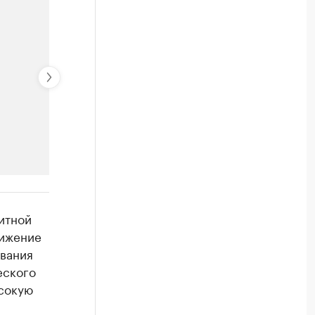
РБК Компании
итной
Крупнейшие компании по пр
нижение
вания
Посмотрите данные в каталоге по регионам
еского
сокую