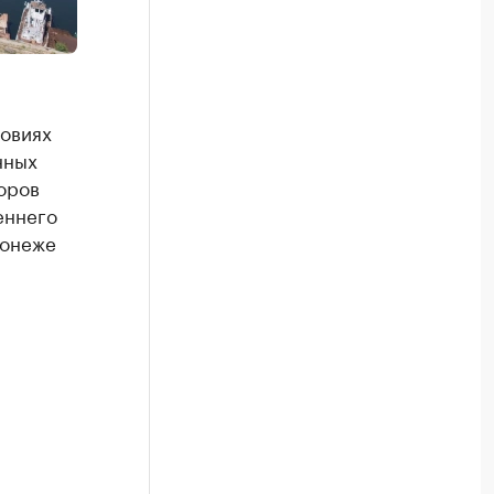
овиях
нных
оров
еннего
ронеже