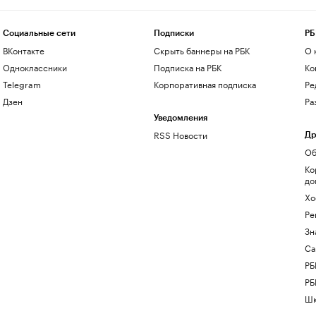
Социальные сети
Подписки
РБ
ВКонтакте
Скрыть баннеры на РБК
О 
Одноклассники
Подписка на РБК
Ко
Telegram
Корпоративная подписка
Ре
Дзен
Ра
Уведомления
RSS Новости
Др
Об
Ко
до
Хо
Ре
Зн
Са
РБ
РБ
Шк