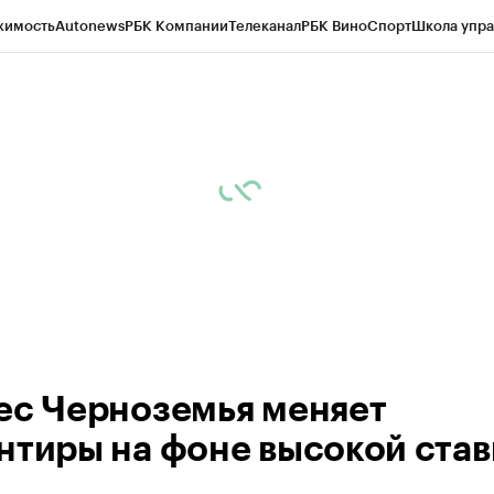
жимость
Autonews
РБК Компании
Телеканал
РБК Вино
Спорт
Школа упра
ипто
РБК Бизнес-среда
Дискуссионный клуб
Исследования
Кредитные 
рагентов
Политика
Экономика
Бизнес
Технологии и медиа
Финансы
Рын
ес Черноземья меняет
нтиры на фоне высокой став