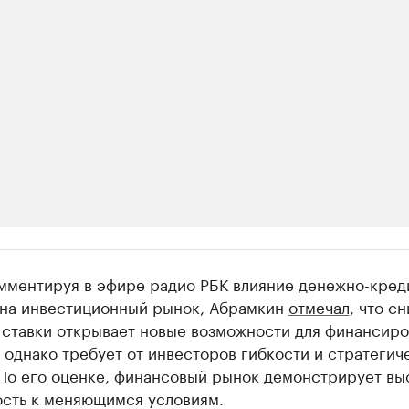
ии
омментируя в эфире радио РБК влияние денежно-кред
ь новостями бизнеса на РБК
 на инвестиционный рынок, Абрамкин
отмечал
, что с
 ставки открывает новые возможности для финансиро
траницей компании и развивайте личные бренды спикеров бизнеса
 однако требует от инвесторов гибкости и стратегич
 По его оценке, финансовый рынок демонстрирует вы
ость к меняющимся условиям.