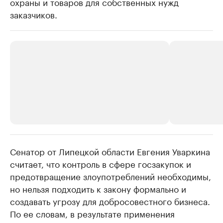
охраны и товаров для собственных нужд
заказчиков.
Сенатор от Липецкой области Евгения Уваркина
РБК Компании
РБК Компании
считает, что контроль в сфере госзакупок и
Делитесь новостями бизнеса на РБК
Крупнейшие 
предотвращение злоупотреблений необходимы,
продавцы м
Управляйте страницей компании и развивайте личные
бренды спикеров бизнеса
но нельзя подходить к закону формально и
Ознакомьтесь с и
создавать угрозу для добросовестного бизнеса.
По ее словам, в результате применения