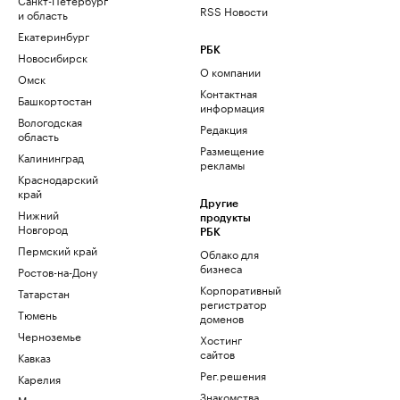
RSS Новости
и область
Екатеринбург
РБК
Новосибирск
О компании
Омск
Контактная
Башкортостан
информация
Вологодская
Редакция
область
Размещение
Калининград
рекламы
Краснодарский
край
Другие
Нижний
продукты
Новгород
РБК
Пермский край
Облако для
бизнеса
Ростов-на-Дону
Корпоративный
Татарстан
регистратор
Тюмень
доменов
Черноземье
Хостинг
сайтов
Кавказ
Рег.решения
Карелия
Знакомства
Мурманск