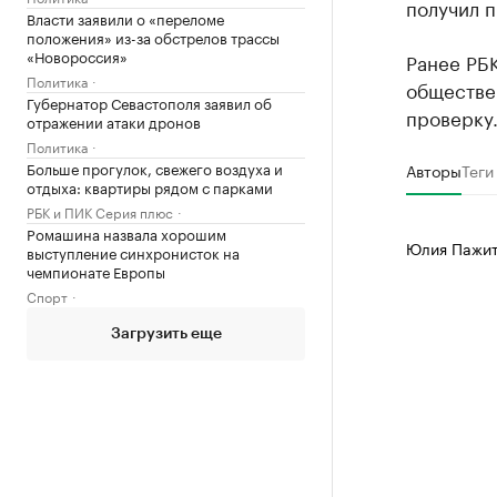
получил 
Власти заявили о «переломе
положения» из-за обстрелов трассы
«Новороссия»
Ранее РБ
Политика
обществе
Губернатор Севастополя заявил об
проверку.
отражении атаки дронов
Политика
Больше прогулок, свежего воздуха и
Авторы
Теги
отдыха: квартиры рядом с парками
РБК и ПИК Серия плюс
Ромашина назвала хорошим
Юлия Пажи
выступление синхронисток на
чемпионате Европы
Спорт
Загрузить еще