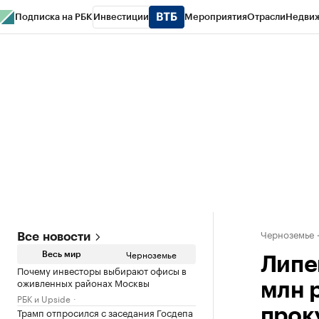
Подписка на РБК
Инвестиции
Мероприятия
Отрасли
Недви
РБК Life
Тренды
Визионеры
Национальные проекты
Город
Стиль
Кр
Спецпроекты СПб
Конференции СПб
Спецпроекты
Проверка конт
Черноземье
Все новости
Черноземье
Весь мир
Липе
Почему инвесторы выбирают офисы в
оживленных районах Москвы
млн 
РБК и Upside
Трамп отпросился с заседания Госдепа
прок