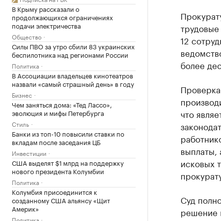
В Крыму рассказали о
Прокурат
продолжающихся ограничениях
подачи электричества
трудовые 
Общество
12 сотруд
Силы ПВО за утро сбили 83 украинских
ведомств
беспилотника над регионами России
более дес
Политика
В Ассоциации владельцев кинотеатров
назвали «самый страшный день» в году
Проверка 
Бизнес
производ
Чем заняться дома: «Тед Лассо»,
что явля
эволюция и мифы Петербурга
Стиль
законодат
Банки из топ-10 повысили ставки по
работнико
вкладам после заседания ЦБ
выплаты,
Инвестиции
исковых т
США выделят $1 млрд на поддержку
нового президента Колумбии
прокурат
Политика
Колумбия присоединится к
Суд полн
созданному США альянсу «Щит
Америк»
решение в
Политика