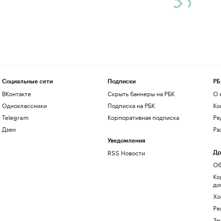
Социальные сети
Подписки
РБ
ВКонтакте
Скрыть баннеры на РБК
О 
Одноклассники
Подписка на РБК
Ко
Telegram
Корпоративная подписка
Ре
Дзен
Ра
Уведомления
RSS Новости
Др
Об
Ко
до
Хо
Ре
Зн