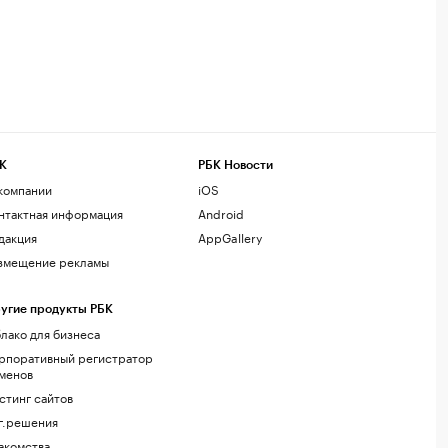
К
РБК Новости
компании
iOS
нтактная информация
Android
дакция
AppGallery
змещение рекламы
угие продукты РБК
лако для бизнеса
рпоративный регистратор
менов
стинг сайтов
г.решения
акомства