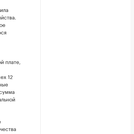
ила
йства.
ое
ося
й плате,
ех 12
ные
 сумма
альной
е
чества