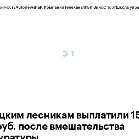
жимость
Autonews
РБК Компании
Телеканал
РБК Вино
Спорт
Школа упра
ипто
РБК Бизнес-среда
Дискуссионный клуб
Исследования
Кредитные 
рагентов
Политика
Экономика
Бизнес
Технологии и медиа
Финансы
Рын
цким лесникам выплатили 1
руб. после вмешательства
уратуры