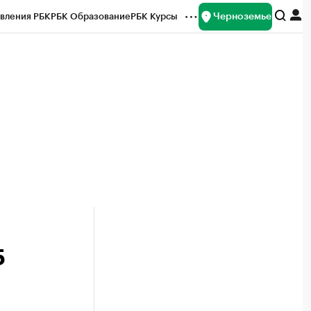
Черноземье
вления РБК
РБК Образование
РБК Курсы
рейтинги
Франшизы
Газета
ок наличной валюты
5