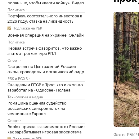
пораньше, чтобы «вести войну». Видео
Политика
Портфель состоятельного инвестора в
2026 году: ставка на ликвидность
Подписка на РБК
Военная операция на Украине. Онлайн
Политика
Первая встреча фаворитов. Что важно
знать о третьем туре РПЛ
Спорт
Гастрогид по Центральной России:
сыры, крокодилы и органический сидр
РБК и РСХБ
Скандалы и ПТСР в Трое: кто и сколько
заработал на «Одиссее» Нолана
Технологии и медиа
Ромашина оценила судейство
российских синхронисток на
чемпионате Европы
Спорт
Roblox признал зависимость от России:
как зарабатывает игровая экосистема
Фото: РБК 
Подписка на РБК