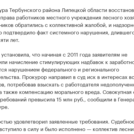
ура Тербунского района Липецкой области восстанов
права работников местного учреждения лесного хозя
ников обратились с коллективной жалобой, и надзорн
о подтвердило факт системного нарушения, длившег
яти лет.
установила, что начиная с 2011 года заявителям не
или начисление стимулирующих надбавок к заработно
ется нарушением федерального и регионального
ельства. Прокурор направил в суд иск в интересах вс
в, потребовав взыскать с работодателя недополучен
 а также компенсацию морального вреда. Совокупная
ребований превысила 15 млн руб., сообщили в Генер
уре.
остью удовлетворил заявленные требования. Судебно
ступило в силу и было исполнено — коллектив лесни