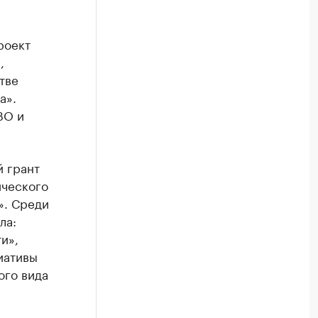
роект
,
тве
а».
ВО и
й грант
ического
». Среди
ла:
и»,
иативы
ого вида