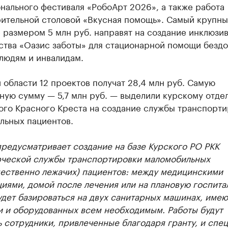
нального фестиваля «РобоАрт 2026», а также работа
рительной столовой «Вкусная помощь». Самый крупны
 размером 5 млн руб. направят на создание инклюзи
ства «Оазис заботы» для стационарной помощи безд
людям и инвалидам.
 области 12 проектов получат 28,4 млн руб. Самую
ную сумму — 5,7 млн руб. — выделили курскому отде
ого Красного Креста на создание службы транспорти
льных пациентов.
редусматривает создание на базе Курского РО РКК
ческой службы транспортировки маломобильных
ественно лежачих) пациентов: между медицинскими
иями, домой после лечения или на плановую госпита
удет базироваться на двух санитарных машинах, име
и и оборудованных всем необходимым. Работы будут
 сотрудники, привлеченные благодаря гранту, и спе