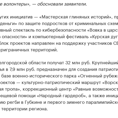
 волонтеры», — обосновали заявители.
угих инициатив — «Мастерская глиняных историй», п
деньги» по защите подростков от криминальных схем
вный спектакль по кибербезопасности «Вовка в царс
 опасности» и компьютерный фестиваль «Курская дуг
блок проектов направлен на поддержку участников С
приграничных территорий.
лгородской области получат 32 млн руб. Крупнейши
я в 7,9 млн руб. предназначен для создания патриот
а базе военно-исторического парка «Огненный рубеж
роектов — культурно-патриотический маршрут «Ворск
ая тропа», коррекционный центр «Равные возможност
вещевой помощи «Народный гардероб», а также иниц
ию регби в Губкине и первого зимнего паралимпийск
 территории региона.