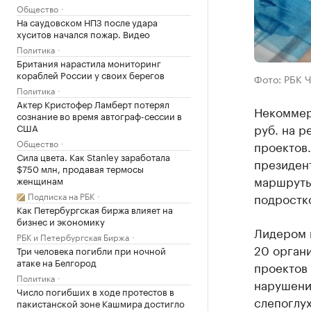
Общество
На саудовском НПЗ после удара
хуситов начался пожар. Видео
Политика
Британия нарастила мониторинг
кораблей России у своих берегов
Фото: РБК 
Политика
Актер Кристофер Ламберт потерял
Некоммер
сознание во время автограф-сессии в
руб. на р
США
Общество
проектов.
Сила цвета. Как Stanley заработала
президен
$750 млн, продавая термосы
маршруты,
женщинам
Подписка на РБК
подростк
Как Петербургская биржа влияет на
бизнес и экономику
Лидером 
РБК и Петербургская Биржа
20 органи
Три человека погибли при ночной
атаке на Белгород
проектов
Политика
нарушени
Число погибших в ходе протестов в
слепоглух
пакистанской зоне Кашмира достигло