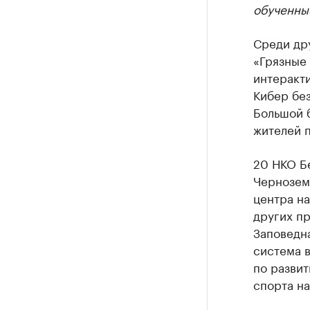
обученные
Среди др
«Грязные 
интеракти
Кибер без
Большой 
жителей 
20 НКО Бе
Черноземь
центра н
других п
Заповедн
система 
по развит
спорта на