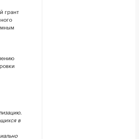
й грант
вного
омным
лению
ровки
лизацию.
ющихся в
циально