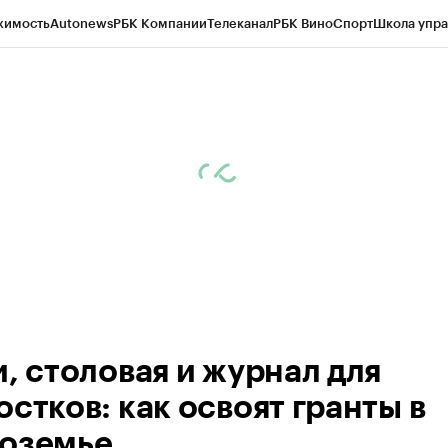
жимость
Autonews
РБК Компании
Телеканал
РБК Вино
Спорт
Школа упра
ипто
РБК Бизнес-среда
Дискуссионный клуб
Исследования
Кредитные 
рагентов
Политика
Экономика
Бизнес
Технологии и медиа
Финансы
Рын
и, столовая и журнал для
стков: как освоят гранты в
оземье