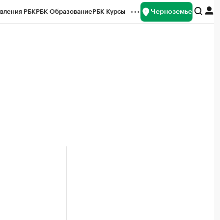
Черноземье
вления РБК
РБК Образование
РБК Курсы
рейтинги
Франшизы
Газета
ок наличной валюты