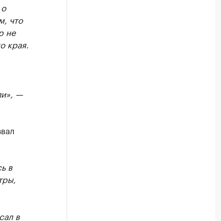
Крупнейшие производители и
 о
м, что
Ознакомьтесь с информацией в каталоге
р не
о края.
и», —
звал
ь в
тры,
сал в