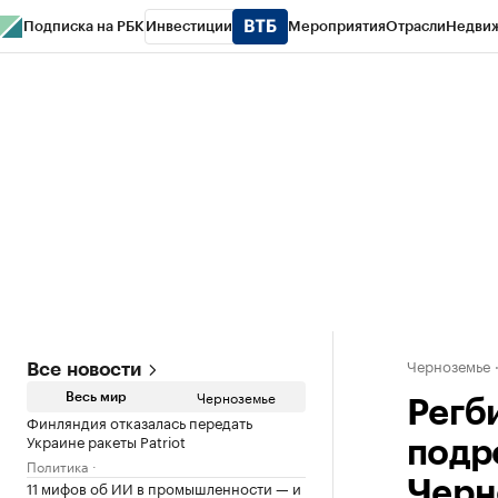
Подписка на РБК
Инвестиции
Мероприятия
Отрасли
Недви
РБК Life
Тренды
Визионеры
Национальные проекты
Город
Стиль
Кр
Спецпроекты СПб
Конференции СПб
Спецпроекты
Проверка конт
Черноземье
Все новости
Черноземье
Весь мир
Регб
Финляндия отказалась передать
Украине ракеты Patriot
подро
Политика
11 мифов об ИИ в промышленности — и
Черн