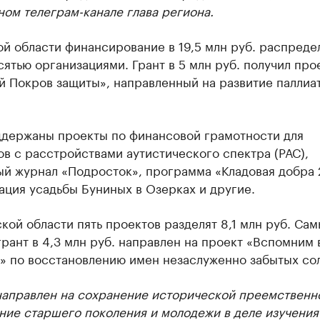
ом телеграм-канале глава региона.
й области финансирование в 19,5 млн руб. распреде
ятью организациями. Грант в 5 млн руб. получил про
й Покров защиты», направленный на развитие паллиа
ддержаны проекты по финансовой грамотности для
в с расстройствами аутистического спектра (РАС),
й журнал «Подросток», программа «Кладовая добра 2
ция усадьбы Буниных в Озерках и другие.
кой области пять проектов разделят 8,1 млн руб. Са
рант в 4,3 млн руб. направлен на проект «Вспомним 
» по восстановлению имен незаслуженно забытых сол
направлен на сохранение исторической преемственн
ние старшего поколения и молодежи в деле изучения