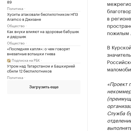
89
межрегио
Политика
благотво
Хуситы атаковали беспилотником НПЗ
в регионе
Aramco в Джизане
простран
Общество
Как внуки влияют на здоровье бабушек
пожилым 
и дедушек
Общество
В Курской
«Последняя капля»: о чем говорят
внезапные вспышки гнева
значитель
Подписка на РБК
Российск
Утром над Татарстаном и Башкирией
маломоби
сбили 12 беспилотников
Политика
«Проект п
Загрузить еще
некоммер
(преимущ
организац
Служба б
отделени
выполнять