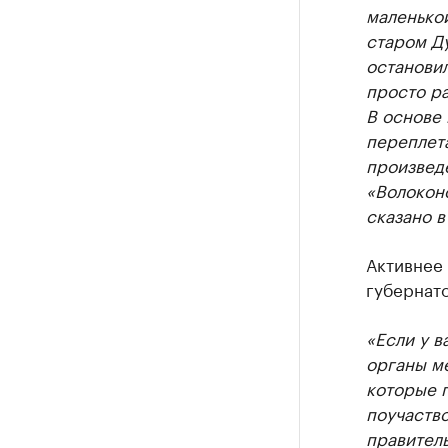
Делитес
маленько
старом Ду
Управляйте с
остановил
просто ра
В основе 
переплета
произвед
«Волоконо
сказано в
Активнее 
губернато
«Если у в
органы м
которые 
поучаство
правитель