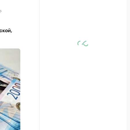
ю
ской,