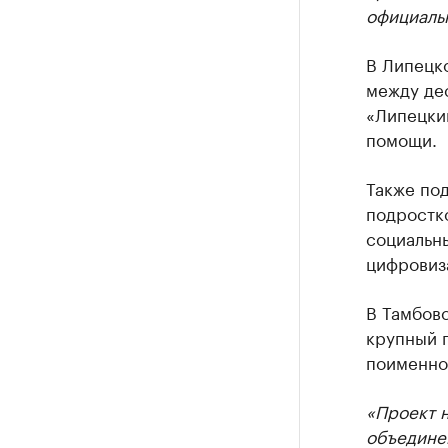
официальн
В Липецко
между дес
«Липецки
помощи.
Также по
подростко
социальны
цифровиза
В Тамбовс
крупный г
поименно
«Проект 
объедине