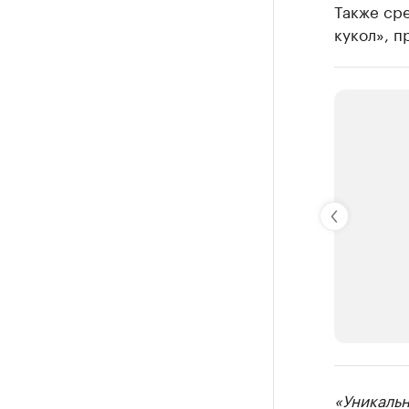
Также ср
кукол», 
РБК Компан
«Уникальн