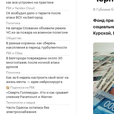
как все устроено на практике
РБК и Yandex Cloud
В Губкине б
СК возбудил дело о теракте после
атаки ВСУ на Белгород
Фонд през
Политика
социальны
На западе Словакии объявили режим
ЧС из-за пожара на военном полигоне
Курской, 
Общество
В разные корзины: как сберечь
накопления в период турбулентности
РБК и Сбер
В Белгороде повреждены около 30
многоэтажек после ночной атаки
дронов
Политика
Как за 6 недель настроить свой мозг на
жизнь мечты — идеи нейрохирурга
Подписка на РБК
«Смерть Голливуда». Кто и как срывает
слияние Paramount и Warner
Технологии и медиа
Часть Одессы осталась без
электроснабжения