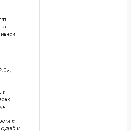
лят
ект
тивной
.0»,
мый
всех
дат.
ости и
 судеб и