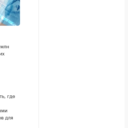
 млн
их
ь, где
ыми
в для