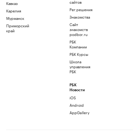
сайтов
Кавказ
Рег.решения
Карелия
Знакомства
Мурманск
Сайт
Приморский
знакомств
край
podbor.ru
РБК
Компании
РБК Курсы
Школа
управления
РБК
РБК
Новости
iOS
Android
AppGallery