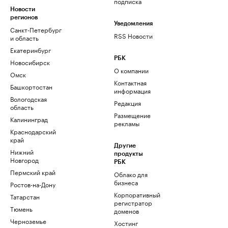
подписка
Новости
регионов
Уведомления
Санкт-Петербург
RSS Новости
и область
Екатеринбург
РБК
Новосибирск
О компании
Омск
Контактная
Башкортостан
информация
Вологодская
Редакция
область
Размещение
Калининград
рекламы
Краснодарский
край
Другие
Нижний
продукты
Новгород
РБК
Пермский край
Облако для
бизнеса
Ростов-на-Дону
Корпоративный
Татарстан
регистратор
Тюмень
доменов
Черноземье
Хостинг