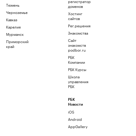
регистратор
Тюмень
доменов
Черноземье
Хостинг
сайтов
Кавказ
Рег.решения
Карелия
Знакомства
Мурманск
Сайт
Приморский
знакомств
край
podbor.ru
РБК
Компании
РБК Курсы
Школа
управления
РБК
РБК
Новости
iOS
Android
AppGallery