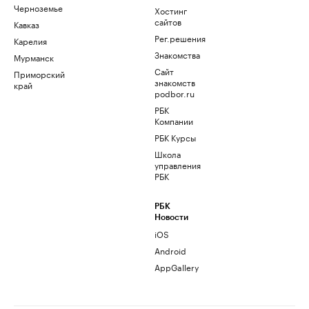
Черноземье
Хостинг
сайтов
Кавказ
Рег.решения
Карелия
Знакомства
Мурманск
Сайт
Приморский
знакомств
край
podbor.ru
РБК
Компании
РБК Курсы
Школа
управления
РБК
РБК
Новости
iOS
Android
AppGallery