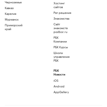
Черноземье
Хостинг
сайтов
Кавказ
Рег.решения
Карелия
Знакомства
Мурманск
Сайт
Приморский
знакомств
край
podbor.ru
РБК
Компании
РБК Курсы
Школа
управления
РБК
РБК
Новости
iOS
Android
AppGallery