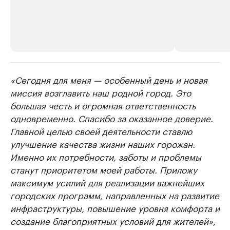
«Сегодня для меня — особенный день и новая
РБК Компании
РБК Компании
миссия возглавить наш родной город. Это
Делитесь новостями бизнеса на РБК
Крупнейшие 
большая честь и огромная ответственность
продавцы м
Управляйте страницей компании и развивайте личные
бренды спикеров бизнеса
одновременно. Спасибо за оказанное доверие.
Ознакомьтесь с и
Главной целью своей деятельности ставлю
улучшение качества жизни наших горожан.
Именно их потребности, заботы и проблемы
станут приоритетом моей работы. Приложу
максимум усилий для реализации важнейших
городских программ, направленных на развитие
инфраструктуры, повышение уровня комфорта и
создание благоприятных условий для жителей»,