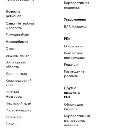
Корпоративная
подписка
Новости
регионов
Уведомления
Санкт-Петербург
RSS Новости
и область
Екатеринбург
РБК
Новосибирск
О компании
Омск
Контактная
Башкортостан
информация
Вологодская
Редакция
область
Размещение
Калининград
рекламы
Краснодарский
край
Другие
Нижний
продукты
Новгород
РБК
Пермский край
Облако для
бизнеса
Ростов-на-Дону
Корпоративный
Татарстан
регистратор
Тюмень
доменов