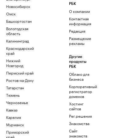
РБК
Новосибирск
О компании
Омск
Контактная
Башкортостан
информация
Вологодская
Редакция
область
Размещение
Калининград
рекламы
Краснодарский
край
Другие
Нижний
продукты
Новгород
РБК
Пермский край
Облако для
бизнеса
Ростов-на-Дону
Корпоративный
Татарстан
регистратор
Тюмень
доменов
Черноземье
Хостинг
сайтов
Кавказ
Рег.решения
Карелия
Знакомства
Мурманск
Сайт
Приморский
знакомств
край