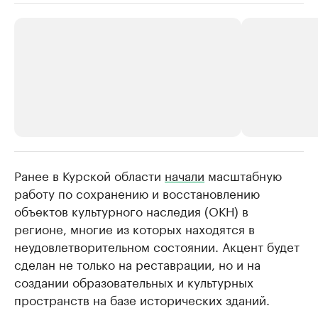
Ранее в Курской области
РБК Компании
начали
масштабную
РБК Компании
работу по сохранению и восстановлению
Делитесь новостями бизнеса на РБК
Крупнейшие 
объектов культурного наследия (ОКН) в
продавцы м
Управляйте страницей компании и развивайте личные
бренды спикеров бизнеса
регионе, многие из которых находятся в
Ознакомьтесь с и
неудовлетворительном состоянии. Акцент будет
сделан не только на реставрации, но и на
создании образовательных и культурных
пространств на базе исторических зданий.