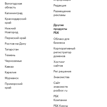
Вологодская
Редакция
область
Размещение
Калининград
рекламы
Краснодарский
край
Другие
Нижний
продукты
Новгород
РБК
Пермский край
Облако для
бизнеса
Ростов-на-Дону
Корпоративный
Татарстан
регистратор
Тюмень
доменов
Черноземье
Хостинг
сайтов
Кавказ
Рег.решения
Карелия
Знакомства
Мурманск
Сайт
Приморский
знакомств
край
podbor.ru
РБК
Компании
РБК Курсы