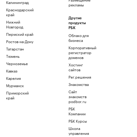
Калининград
рекламы
Краснодарский
край
Другие
Нижний
продукты
Новгород
РБК
Пермский край
Облако для
бизнеса
Ростов-на-Дону
Корпоративный
Татарстан
регистратор
Тюмень
доменов
Черноземье
Хостинг
сайтов
Кавказ
Рег.решения
Карелия
Знакомства
Мурманск
Сайт
Приморский
знакомств
край
podbor.ru
РБК
Компании
РБК Курсы
Школа
управления