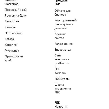
продукты
Новгород
РБК
Пермский край
Облако для
бизнеса
Ростов-на-Дону
Корпоративный
Татарстан
регистратор
Тюмень
доменов
Черноземье
Хостинг
сайтов
Кавказ
Рег.решения
Карелия
Знакомства
Мурманск
Сайт
Приморский
знакомств
край
podbor.ru
РБК
Компании
РБК Курсы
Школа
управления
РБК
РБК
Новости