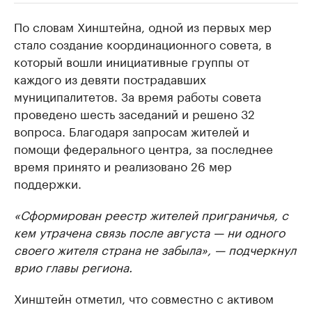
По словам Хинштейна, одной из первых мер
РБК Компании
РБК Компании
стало создание координационного совета, в
Делитесь новостями бизнеса на РБК
Крупнейшие
который вошли инициативные группы от
недвижимос
Управляйте страницей компании и развивайте личные
бренды спикеров бизнеса
каждого из девяти пострадавших
Посмотрите данные
муниципалитетов. За время работы совета
проведено шесть заседаний и решено 32
вопроса. Благодаря запросам жителей и
помощи федерального центра, за последнее
время принято и реализовано 26 мер
поддержки.
«Сформирован реестр жителей приграничья, с
кем утрачена связь после августа — ни одного
своего жителя страна не забыла», — подчеркнул
врио главы региона.
Хинштейн отметил, что совместно с активом