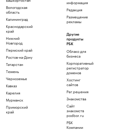
информация
Вологодская
Редакция
область
Размещение
Калининград
рекламы
Краснодарский
край
Другие
Нижний
продукты
Новгород
РБК
Пермский край
Облако для
бизнеса
Ростов-на-Дону
Корпоративный
Татарстан
регистратор
Тюмень
доменов
Черноземье
Хостинг
сайтов
Кавказ
Рег.решения
Карелия
Знакомства
Мурманск
Сайт
Приморский
знакомств
край
podbor.ru
РБК
Компании