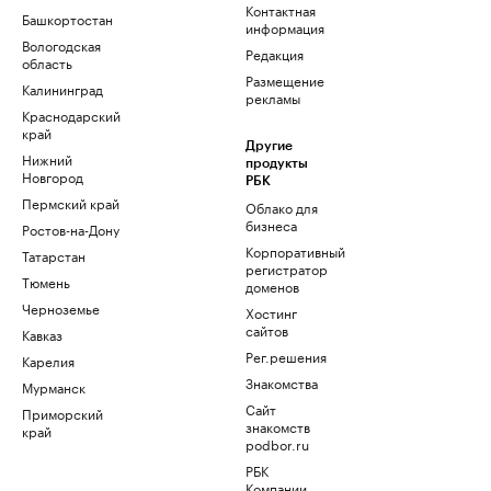
Контактная
Башкортостан
информация
Вологодская
Редакция
область
Размещение
Калининград
рекламы
Краснодарский
край
Другие
Нижний
продукты
Новгород
РБК
Пермский край
Облако для
бизнеса
Ростов-на-Дону
Корпоративный
Татарстан
регистратор
Тюмень
доменов
Черноземье
Хостинг
сайтов
Кавказ
Рег.решения
Карелия
Знакомства
Мурманск
Сайт
Приморский
знакомств
край
podbor.ru
РБК
Компании