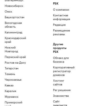
РБК
Новосибирск
О компании
Омск
Контактная
Башкортостан
информация
Вологодская
Редакция
область
Размещение
Калининград
рекламы
Краснодарский
край
Другие
Нижний
продукты
Новгород
РБК
Пермский край
Облако для
бизнеса
Ростов-на-Дону
Корпоративный
Татарстан
регистратор
Тюмень
доменов
Черноземье
Хостинг
сайтов
Кавказ
Рег.решения
Карелия
Знакомства
Мурманск
Сайт
Приморский
знакомств
край