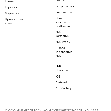
Кавказ
Рег.решения
Карелия
Знакомства
Мурманск
Сайт
Приморский
знакомств
край
podbor.ru
РБК
Компании
РБК Курсы
Школа
управления
РБК
РБК
Новости
iOS
Android
AppGallery
© ООО «БИЗНЕСПРЕСС», АО «РОСБИЗНЕСКОНСАЛТИНГ», 1995–