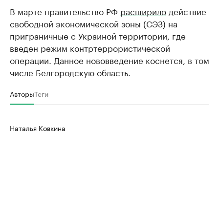
В марте правительство РФ
РБК Компании
расширило
действие
РБК Компании
свободной экономической зоны (СЭЗ) на
Делитесь новостями бизнеса на РБК
Крупнейшие 
приграничные с Украиной территории, где
продавцы м
Управляйте страницей компании и развивайте личные
бренды спикеров бизнеса
введен режим контртеррористической
Ознакомьтесь с и
операции. Данное нововведение коснется, в том
числе Белгородскую область.
Авторы
Теги
Наталья Ковкина