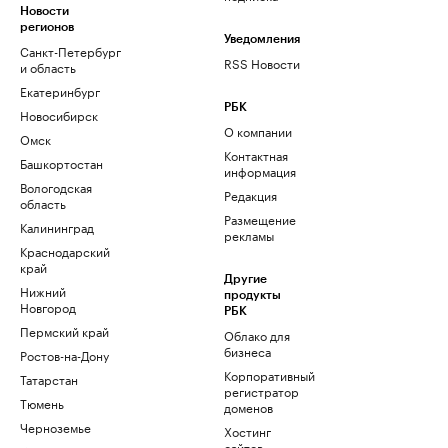
Новости
регионов
Уведомления
Санкт-Петербург
RSS Новости
и область
Екатеринбург
РБК
Новосибирск
О компании
Омск
Контактная
Башкортостан
информация
Вологодская
Редакция
область
Размещение
Калининград
рекламы
Краснодарский
край
Другие
Нижний
продукты
Новгород
РБК
Пермский край
Облако для
бизнеса
Ростов-на-Дону
Корпоративный
Татарстан
регистратор
Тюмень
доменов
Черноземье
Хостинг
сайтов