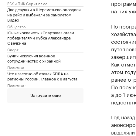
программ
РБК и ПИК Серия плюс
Две девушки в Шереметьево опоздали
на них уж
на рейс и выбежали за самолетом.
Видео
По прогр
Общество
Юные хоккеисты «Спартака» стали
хозяйства
победителями Кубка Александра
состояние
Овечкина
путепров
Спорт
Вучич исключил военное
завершить
сотрудничество с Украиной
Как отмет
Политика
этом году
Что известно об атаках БПЛА на
ранее от
регионы России. Главное к 8 августа
Политика
По поруч
а до 1 и
Загрузить еще
недостатк
Год назад
анонсиров
выделяли