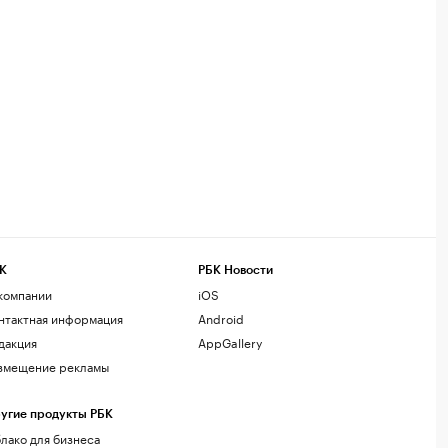
К
РБК Новости
компании
iOS
нтактная информация
Android
дакция
AppGallery
змещение рекламы
угие продукты РБК
лако для бизнеса