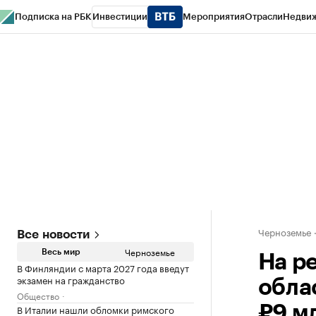
Подписка на РБК
Инвестиции
Мероприятия
Отрасли
Недви
РБК Life
Тренды
Визионеры
Национальные проекты
Город
Стиль
Кр
Спецпроекты СПб
Конференции СПб
Спецпроекты
Проверка конт
Черноземье
Все новости
Черноземье
Весь мир
На р
В Финляндии с марта 2027 года введут
экзамен на гражданство
обла
Общество
В Италии нашли обломки римского
₽9 м