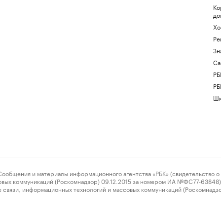
Ко
до
Хо
Ре
Зн
Са
РБ
РБ
Шк
ения и материалы информационного агентства «РБК» (свидетельство о 
овых коммуникаций (Роскомнадзор) 09.12.2015 за номером ИА №ФС77-63848) 
 связи, информационных технологий и массовых коммуникаций (Роскомнадз