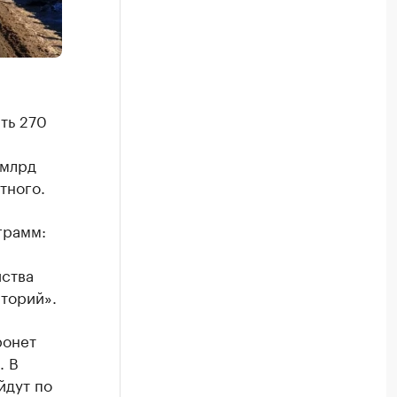
ть 270
 млрд
тного.
грамм:
йства
торий».
ронет
. В
йдут по