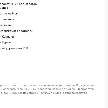
рпоративный регистратор
менов
стинг сайтов
г.решения
акомства
йт знакомств podbor.ru
К Компании
К Курсы
ола управления РБК
регистрации средства массовой информации выдано Федеральной
и сетевого издания «РБК» (свидетельство о регистрации средства
ор) 03.12.2021 за номером ЭЛ №ФС77-82385) сопровождаются