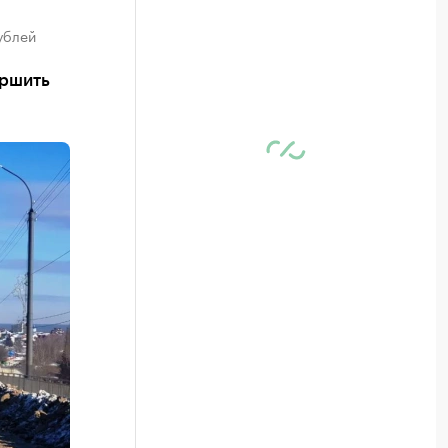
ублей
ершить