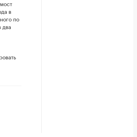
 мост
да в
ного по
 два
ровать