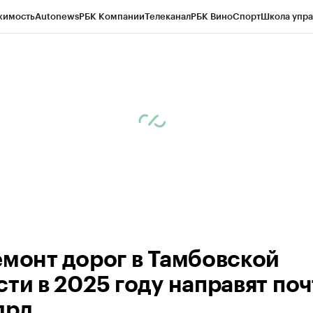
жимость
Autonews
РБК Компании
Телеканал
РБК Вино
Спорт
Школа упра
ипто
РБК Бизнес-среда
Дискуссионный клуб
Исследования
Кредитные 
рагентов
Политика
Экономика
Бизнес
Технологии и медиа
Финансы
Рын
емонт дорог в Тамбовской
сти в 2025 году направят по
лрд