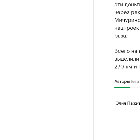
эти деньг
через рек
Мичуринс
нацпроект
раза.
Всего на 
выделили
270 км и 
Авторы
Теги
Юлия Пажи