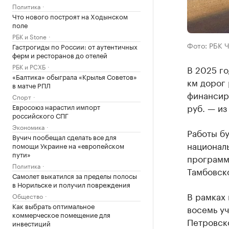
Политика
Что нового построят на Ходынском
поле
РБК и Stone
Фото: РБК 
Гастрогиды по России: от аутентичных
ферм и ресторанов до отелей
РБК и РСХБ
В 2025 го
«Балтика» обыграла «Крылья Советов»
км дорог
в матче РПЛ
финансиро
Спорт
руб. — из
Евросоюз нарастил импорт
российского СПГ
Экономика
Работы бу
Вучич пообещал сделать все для
националь
помощи Украине на «европейском
пути»
программ
Политика
Тамбовско
Самолет выкатился за пределы полосы
в Норильске и получил повреждения
В рамках
Общество
Как выбрать оптимальное
восемь уч
коммерческое помещение для
Петровск
инвестиций