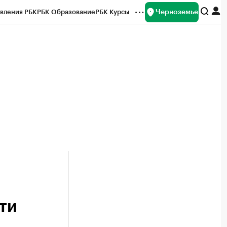
Черноземье
вления РБК
РБК Образование
РБК Курсы
рейтинги
Франшизы
Газета
ок наличной валюты
чти