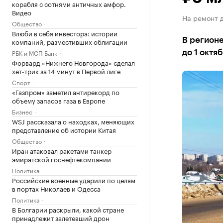
корабля с сотнями античных амфор.
Видео
На ремонт д
Общество
Влюби в себя инвестора: истории
В регионе
компаний, разместивших облигации
РБК и МСП Банк
до 1 октя
Форвард «Нижнего Новгорода» сделал
хет-трик за 14 минут в Первой лиге
Спорт
«Газпром» заметил антирекорд по
объему запасов газа в Европе
Бизнес
WSJ рассказала о находках, меняющих
представление об истории Китая
Общество
Иран атаковал ракетами танкер
эмиратской госнефтекомпании
Политика
Российские военные ударили по целям
в портах Николаев и Одесса
Политика
В Болгарии раскрыли, какой стране
принадлежит залетевший дрон