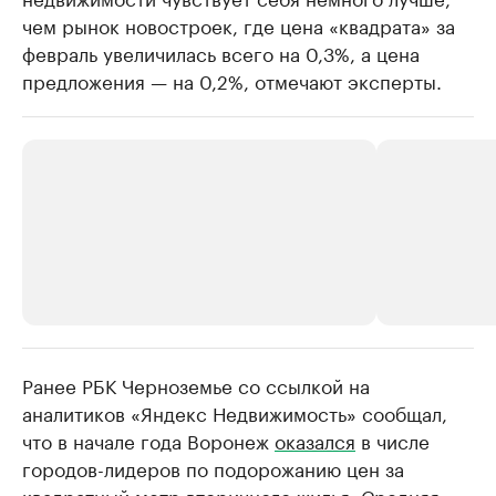
чем рынок новостроек, где цена «квадрата» за
февраль увеличилась всего на 0,3%, а цена
предложения — на 0,2%, отмечают эксперты.
Ранее РБК Черноземье со ссылкой на
РБК Компании
РБК Компании
аналитиков «Яндекс Недвижимость» сообщал,
Делитесь новостями бизнеса на РБК
Крупнейшие 
что в начале года Воронеж
оказался
в числе
продавцы м
Управляйте страницей компании и развивайте личные
бренды спикеров бизнеса
городов-лидеров по подорожанию цен за
Ознакомьтесь с и
квадратный метр вторичного жилья. Средняя