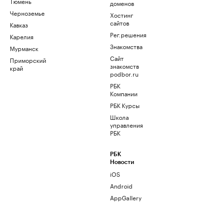
Тюмень
доменов
Черноземье
Хостинг
сайтов
Кавказ
Рег.решения
Карелия
Знакомства
Мурманск
Сайт
Приморский
знакомств
край
podbor.ru
РБК
Компании
РБК Курсы
Школа
управления
РБК
РБК
Новости
iOS
Android
AppGallery