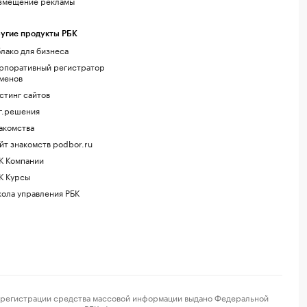
змещение рекламы
угие продукты РБК
лако для бизнеса
рпоративный регистратор
менов
стинг сайтов
г.решения
акомства
йт знакомств podbor.ru
К Компании
К Курсы
ола управления РБК
регистрации средства массовой информации выдано Федеральной