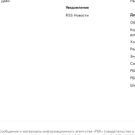
Дзен
Ра
Уведомления
RSS Новости
Др
Об
Ко
до
Хо
Ре
Зн
Са
РБ
РБ
Шк
ения и материалы информационного агентства «РБК» (свидетельство о 