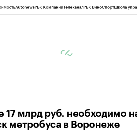
жимость
Autonews
РБК Компании
Телеканал
РБК Вино
Спорт
Школа упра
ипто
РБК Бизнес-среда
Дискуссионный клуб
Исследования
Кредитные 
рагентов
Политика
Экономика
Бизнес
Технологии и медиа
Финансы
Рын
е 17 млрд руб. необходимо н
ск метробуса в Воронеже