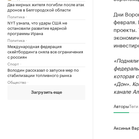
Два мирных жителя погибли после атак
дронов в Белгородской области
Дни Воро
Политика
февраля.
NYT узнала, что удары США не
остановили развитие ядерной
проекты. 
программы Ирана
экономич
Политика
инвестир
Международная федерация
скейтбординга сняла все ограничения
с россиян
«Подняли
Спорт
федеральн
Володин рассказал о запуске мер по
которая 
стабилизации топливного рынка
Общество
«Дон». Ко
канале Ал
Загрузить еще
Авторы
Теги
Аксинья Ва