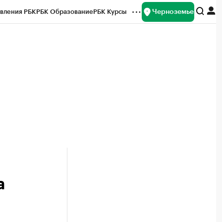
Черноземье
вления РБК
РБК Образование
РБК Курсы
рейтинги
Франшизы
Газета
ок наличной валюты
а