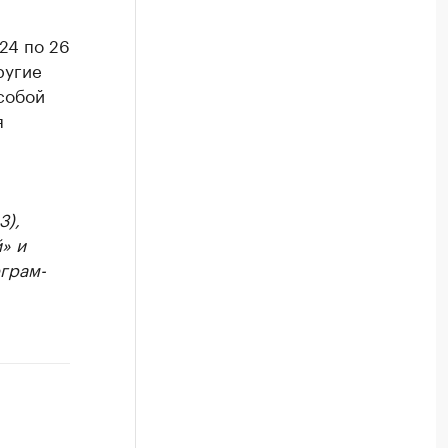
24 по 26
ругие
собой
я
3),
» и
грам-