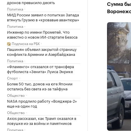
дронов превысило десять
Сумма бы
Политика
Воронежс
МИД России заявил о попытках Запада
втянуть Грузию в «кровавые авантюры»
Политика
Инженер по имени Прометей. Что
известно о новом ИИ-стартапе Безоса
Подписка на РБК
Пашинян объявил закрытой страницу
конфликта Армении и Азербайджана
Политика
«Фламенго» отказался от трансфера
футболиста «Зенита» Луиса Энрике
Спорт
Более 50 тыс. домов на юге Японии
остались без света из-за тайфуна
Общество
NASA продлило работу «Вояджера-2»
еще на один год
Общество
Axios рассказал, как Трамп оказался в
ловушке из-за войны и памятников
Политика