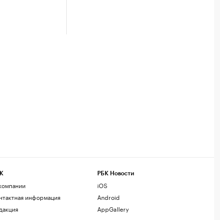
К
РБК Новости
компании
iOS
нтактная информация
Android
дакция
AppGallery