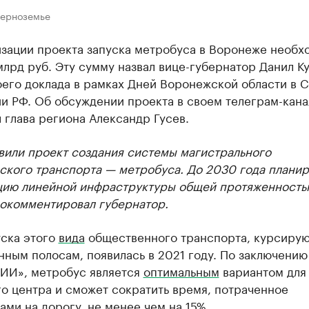
Черноземье
изации проекта запуска метробуса в Воронеже необх
млрд руб. Эту сумму назвал вице-губернатор Данил Ку
его доклада в рамках Дней Воронежской области в С
и РФ. Об обсуждении проекта в своем телеграм-кана
 глава региона Александр Гусев.
вили проект создания системы магистрального
ского транспорта — метробуса. До 2030 года плани
цию линейной инфраструктуры общей протяженность
рокомментировал губернатор.
уска этого
вида
общественного транспорта, курсиру
ным полосам, появилась в 2021 году. По заключению
ИИ», метробус является
оптимальным
вариантом для
о центра и сможет сократить время, потраченное
ми на дорогу, не менее чем на 15%.