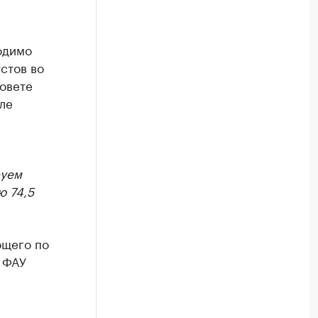
одимо
стов во
овете
ле
руем
ю 74,5
ющего по
 ФАУ