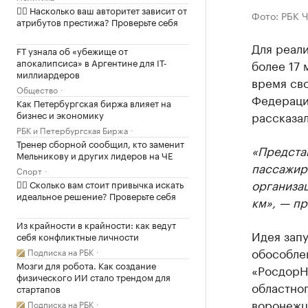
✍🏻 Насколько ваш авторитет зависит от
Фото: РБК 
атрибутов престижа? Проверьте себя
Для реал
FT узнала об «убежище от
апокалипсиса» в Аргентине для IT-
более 17 
миллиардеров
время сво
Общество
Федераци
Как Петербургская биржа влияет на
бизнес и экономику
рассказал
РБК и Петербургская Биржа
Тренер сборной сообщил, кто заменит
«Предста
Мельникову и других лидеров на ЧЕ
пассажир
Спорт
организа
✍🏻 Сколько вам стоит привычка искать
идеальное решение? Проверьте себя
км», — п
Из крайности в крайности: как ведут
Идея зап
себя конфликтные личности
обособлен
Подписка на РБК
Мозги для робота. Как создание
«РосдорН
физического ИИ стало трендом для
областног
стартапов
воронежца
Подписка на РБК