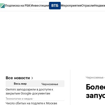
Подписка на РБК
Инвестиции
Мероприятия
Отрасли
Недви
РБК Life
Тренды
Визионеры
Национальные проекты
Город
Стиль
Кр
Спецпроекты СПб
Конференции СПб
Спецпроекты
Проверка конт
Черноземье
Все новости
Черноземье
Весь мир
Боле
Gemini заподозрили в доступе к
закрытым Google-документам
запу
Технологии и медиа
Число сбитых на подлете к Москве