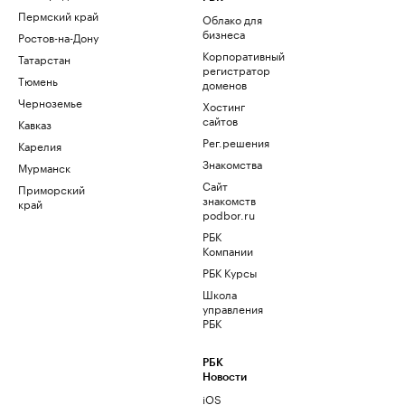
Пермский край
Облако для
бизнеса
Ростов-на-Дону
Корпоративный
Татарстан
регистратор
Тюмень
доменов
Черноземье
Хостинг
сайтов
Кавказ
Рег.решения
Карелия
Знакомства
Мурманск
Сайт
Приморский
знакомств
край
podbor.ru
РБК
Компании
РБК Курсы
Школа
управления
РБК
РБК
Новости
iOS