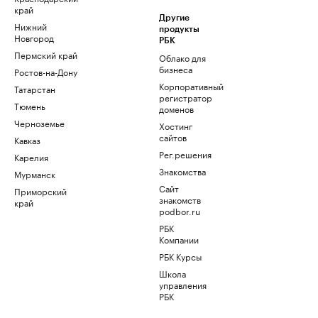
край
Другие
Нижний
продукты
Новгород
РБК
Пермский край
Облако для
бизнеса
Ростов-на-Дону
Корпоративный
Татарстан
регистратор
Тюмень
доменов
Черноземье
Хостинг
сайтов
Кавказ
Рег.решения
Карелия
Знакомства
Мурманск
Сайт
Приморский
знакомств
край
podbor.ru
РБК
Компании
РБК Курсы
Школа
управления
РБК