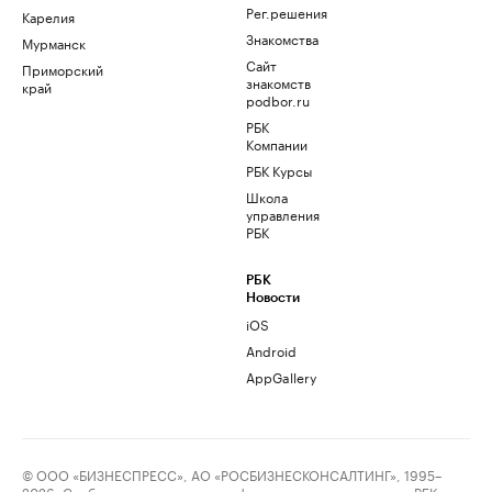
Рег.решения
Карелия
Знакомства
Мурманск
Сайт
Приморский
знакомств
край
podbor.ru
РБК
Компании
РБК Курсы
Школа
управления
РБК
РБК
Новости
iOS
Android
AppGallery
© ООО «БИЗНЕСПРЕСС», АО «РОСБИЗНЕСКОНСАЛТИНГ», 1995–
2026. Сообщения и материалы информационного агентства «РБК»