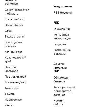
регионов
Уведомления
Санкт-Петербург
RSS Новости
и область
Екатеринбург
РБК
Новосибирск
О компании
Омск
Контактная
Башкортостан
информация
Вологодская
Редакция
область
Размещение
Калининград
рекламы
Краснодарский
край
Другие
Нижний
продукты
Новгород
РБК
Пермский край
Облако для
бизнеса
Ростов-на-Дону
Корпоративный
Татарстан
регистратор
Тюмень
доменов
Черноземье
Хостинг
сайтов
Кавказ