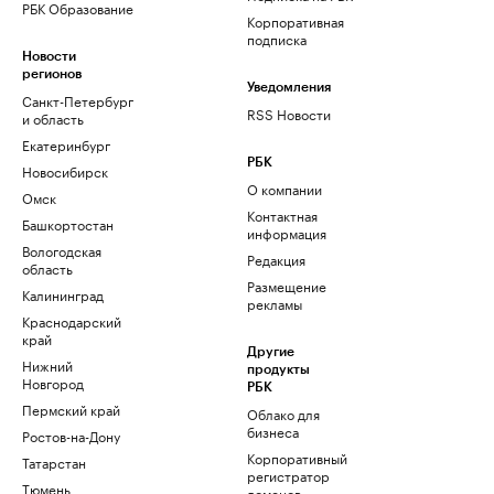
РБК Образование
Корпоративная
подписка
Новости
регионов
Уведомления
Санкт-Петербург
RSS Новости
и область
Екатеринбург
РБК
Новосибирск
О компании
Омск
Контактная
Башкортостан
информация
Вологодская
Редакция
область
Размещение
Калининград
рекламы
Краснодарский
край
Другие
Нижний
продукты
Новгород
РБК
Пермский край
Облако для
бизнеса
Ростов-на-Дону
Корпоративный
Татарстан
регистратор
Тюмень
доменов