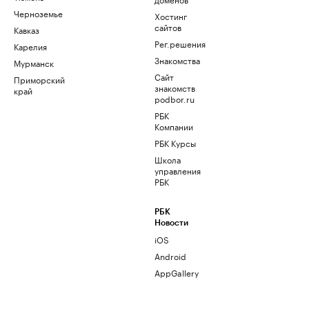
Черноземье
Хостинг
сайтов
Кавказ
Рег.решения
Карелия
Знакомства
Мурманск
Сайт
Приморский
знакомств
край
podbor.ru
РБК
Компании
РБК Курсы
Школа
управления
РБК
РБК
Новости
iOS
Android
AppGallery