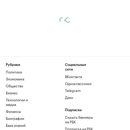
Рубрики
Социальные
сети
Политика
ВКонтакте
Экономика
Одноклассники
Общество
Telegram
Бизнес
Дзен
Технологии и
медиа
Финансы
Подписки
Скрыть баннеры
Биографии
на РБК
База знаний
Подписка на РБК