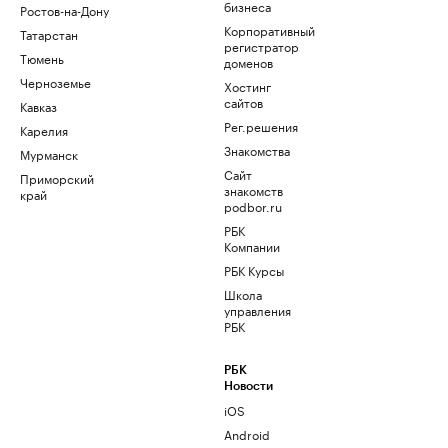
бизнеса
Ростов-на-Дону
Корпоративный
Татарстан
регистратор
Тюмень
доменов
Черноземье
Хостинг
сайтов
Кавказ
Рег.решения
Карелия
Знакомства
Мурманск
Сайт
Приморский
знакомств
край
podbor.ru
РБК
Компании
РБК Курсы
Школа
управления
РБК
РБК
Новости
iOS
Android