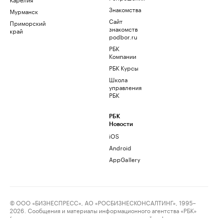
Знакомства
Мурманск
Сайт
Приморский
знакомств
край
podbor.ru
РБК
Компании
РБК Курсы
Школа
управления
РБК
РБК
Новости
iOS
Android
AppGallery
© ООО «БИЗНЕСПРЕСС», АО «РОСБИЗНЕСКОНСАЛТИНГ», 1995–
2026. Сообщения и материалы информационного агентства «РБК»
(свидетельство о регистрации средства массовой информации