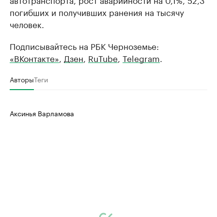
Управляйте страницей компании и развивайте личные
бренды спикеров бизнеса
погибших и получивших ранения на тысячу
Ознакомьтесь с и
человек.
Подписывайтесь на РБК Черноземье:
«ВКонтакте»
,
Дзен
,
RuTube
,
Telegram
.
Авторы
Теги
Аксинья Варламова