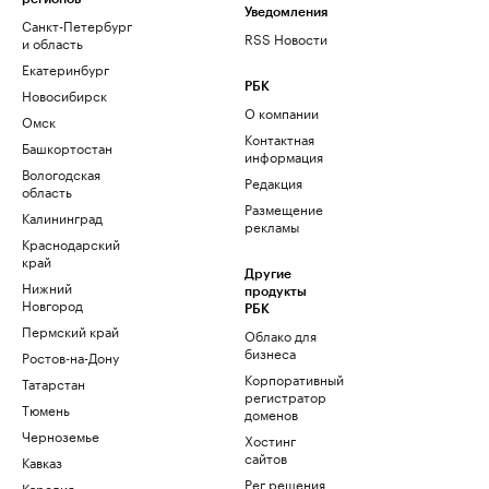
Уведомления
Санкт-Петербург
RSS Новости
и область
Екатеринбург
РБК
Новосибирск
О компании
Омск
Контактная
Башкортостан
информация
Вологодская
Редакция
область
Размещение
Калининград
рекламы
Краснодарский
край
Другие
Нижний
продукты
Новгород
РБК
Пермский край
Облако для
бизнеса
Ростов-на-Дону
Корпоративный
Татарстан
регистратор
Тюмень
доменов
Черноземье
Хостинг
сайтов
Кавказ
Рег.решения
Карелия