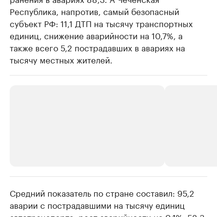
Республика, напротив, самый безопасный
субъект РФ: 11,1 ДТП на тысячу транспортных
единиц, снижение аварийности на 10,7%, а
также всего 5,2 пострадавших в авариях на
тысячу местных жителей.
Средний показатель по стране составил: 95,2
РБК Компании
РБК Компании
аварии с пострадавшими на тысячу единиц
Делитесь новостями бизнеса на РБК
Крупнейшие 
автотранспорта, рост аварийности на 0,1%, 52,3
продавцы м