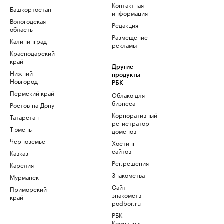
Контактная
Башкортостан
информация
Вологодская
Редакция
область
Размещение
Калининград
рекламы
Краснодарский
край
Другие
Нижний
продукты
Новгород
РБК
Пермский край
Облако для
бизнеса
Ростов-на-Дону
Корпоративный
Татарстан
регистратор
Тюмень
доменов
Черноземье
Хостинг
сайтов
Кавказ
Рег.решения
Карелия
Знакомства
Мурманск
Сайт
Приморский
знакомств
край
podbor.ru
РБК
Компании