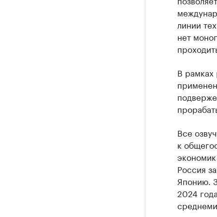
позволяет
междунар
линии те
нет моно
проходить
В рамках
применен
подверже
прорабат
Все озву
к общего
экономик 
Россия за
Японию. З
2024 год
среднеми