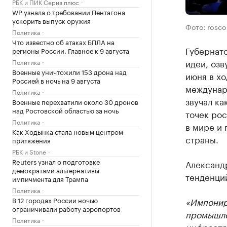
РБК и ПИК Серия плюс
WP узнала о требовании Пентагона
ускорить выпуск оружия
Фото: rosco
Политика
Что известно об атаках БПЛА на
Губернат
регионы России. Главное к 9 августа
идеи, озв
Политика
Военные уничтожили 153 дрона над
июня в хо
Россией в ночь на 9 августа
междунар
Политика
звучал к
Военные перехватили около 30 дронов
над Ростовской областью за ночь
точек ро
Политика
в мире и 
Как Ходынка стала новым центром
страны.
притяжения
РБК и Stone
Reuters узнал о подготовке
Александр
демократами альтернативы
тенденци
импичмента для Трампа
Политика
В 12 городах России ночью
«Импонир
ограничивали работу аэропортов
промышле
Политика
инфрастру