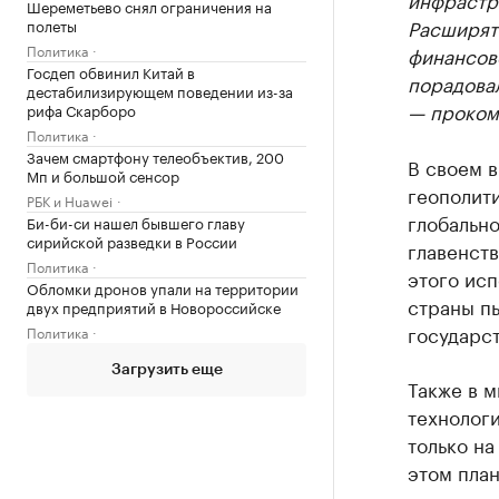
Шереметьево снял ограничения на
Расширят
полеты
Политика
финансов
Госдеп обвинил Китай в
порадовал
дестабилизирующем поведении из-за
— проком
рифа Скарборо
Политика
Зачем смартфону телеобъектив, 200
В своем 
Мп и большой сенсор
геополит
РБК и Huawei
глобальн
Би-би-си нашел бывшего главу
сирийской разведки в России
главенств
Политика
этого ис
Обломки дронов упали на территории
страны пы
двух предприятий в Новороссийске
государс
Политика
Загрузить еще
Также в 
технологи
только на
этом план