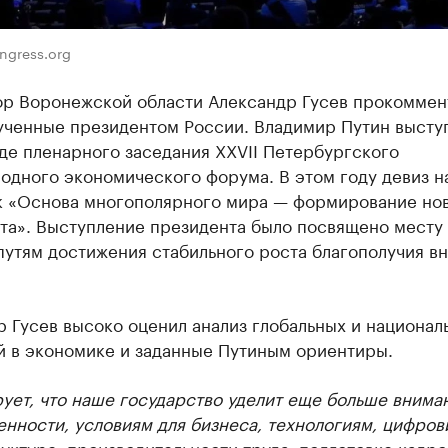
ngress.org
ор Воронежской области Александр Гусев прокоммен
ученные президентом России. Владимир Путин высту
де пленарного заседания XXVII Петербургского
одного экономического форума. В этом году девиз 
ак «Основа многополярного мира — формирование но
ста». Выступление президента было посвящено месту
путям достижения стабильного роста благополучия в
 Гусев высоко оценил анализ глобальных и национал
й в экономике и заданные Путиным ориентиры.
ует, что наше государство уделит еще больше внима
нности, условиям для бизнеса, технологиям, цифров
ктуре, производительности труда, подготовке кадро