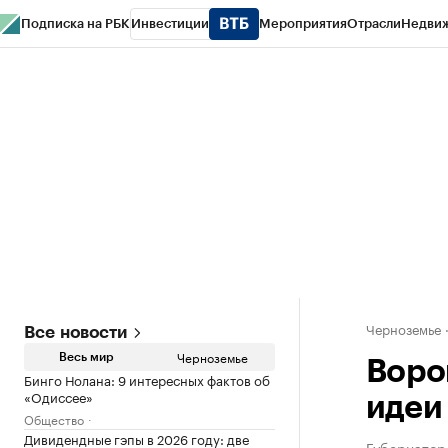
Подписка на РБК
Инвестиции
Мероприятия
Отрасли
Недви
РБК Life
Тренды
Визионеры
Национальные проекты
Город
Стиль
Кр
Спецпроекты СПб
Конференции СПб
Спецпроекты
Проверка конт
Черноземье
Все новости
Черноземье
Весь мир
Воро
Бинго Нолана: 9 интересных фактов об
«Одиссее»
идеи
Общество
Дивидендные гэпы в 2026 году: две
Губернатор 