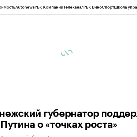
жимость
Autonews
РБК Компании
Телеканал
РБК Вино
Спорт
Школа упра
ипто
РБК Бизнес-среда
Дискуссионный клуб
Исследования
Кредитные 
рагентов
Политика
Экономика
Бизнес
Технологии и медиа
Финансы
Рын
нежский губернатор подде
 Путина о «точках роста»
Воронежской области Гусев поддержал идеи о «точках роста»