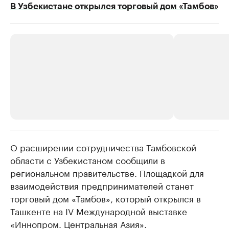
В Узбекистане открылся торговый дом «Тамбов»
О расширении сотрудничества Тамбовской
РБК Компании
РБК Компании
области с Узбекистаном сообщили в
Делитесь новостями бизнеса на РБК
Крупнейшие 
региональном правительстве. Площадкой для
продавцы м
Управляйте страницей компании и развивайте личные
бренды спикеров бизнеса
взаимодействия предпринимателей станет
Ознакомьтесь с и
торговый дом «Тамбов», который открылся в
Ташкенте на IV Международной выставке
«Иннопром. Центральная Азия».