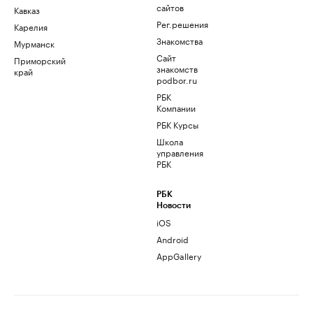
сайтов
Кавказ
Рег.решения
Карелия
Знакомства
Мурманск
Сайт
Приморский
знакомств
край
podbor.ru
РБК
Компании
РБК Курсы
Школа
управления
РБК
РБК
Новости
iOS
Android
AppGallery