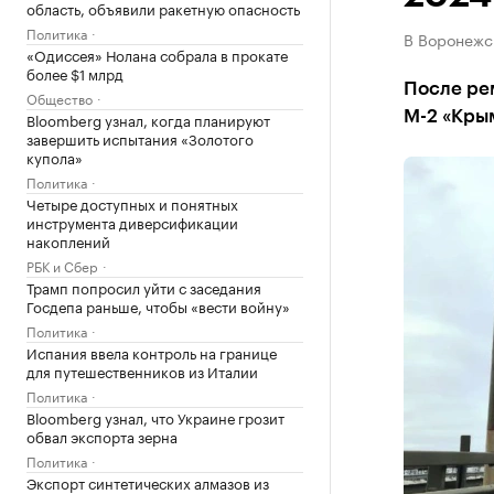
область, объявили ракетную опасность
Политика
В Воронежс
«Одиссея» Нолана собрала в прокате
более $1 млрд
После ре
Общество
М-2 «Крым
Bloomberg узнал, когда планируют
завершить испытания «Золотого
купола»
Политика
Четыре доступных и понятных
инструмента диверсификации
накоплений
РБК и Сбер
Трамп попросил уйти с заседания
Госдепа раньше, чтобы «вести войну»
Политика
Испания ввела контроль на границе
для путешественников из Италии
Политика
Bloomberg узнал, что Украине грозит
обвал экспорта зерна
Политика
Экспорт синтетических алмазов из