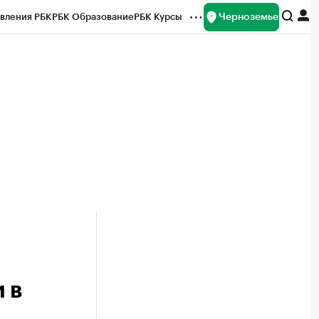
Черноземье
вления РБК
РБК Образование
РБК Курсы
рейтинги
Франшизы
Газета
ок наличной валюты
 в