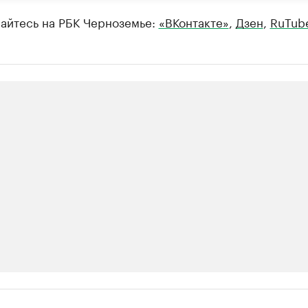
айтесь на РБК Черноземье:
«ВКонтакте»
,
Дзен
,
RuTub
ии