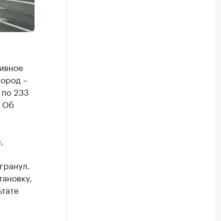
тивное
город –
 по 233
. Об
,
гранул.
тановку,
ьтате