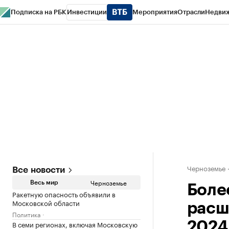
Подписка на РБК
Инвестиции
Мероприятия
Отрасли
Недви
РБК Life
Тренды
Визионеры
Национальные проекты
Город
Стиль
Кр
Спецпроекты СПб
Конференции СПб
Спецпроекты
Проверка конт
Черноземье
Все новости
Черноземье
Весь мир
Боле
Ракетную опасность объявили в
Московской области
расш
Политика
В семи регионах, включая Московскую
2024