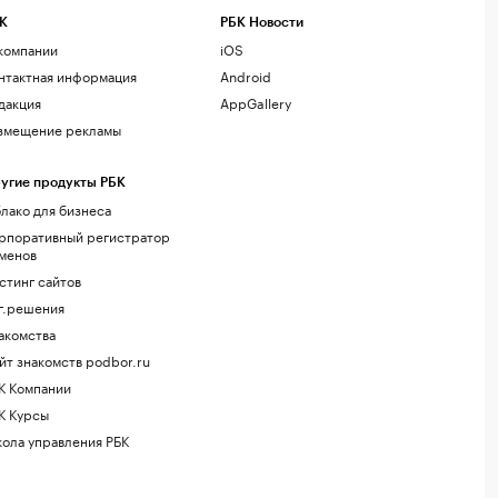
К
РБК Новости
компании
iOS
нтактная информация
Android
дакция
AppGallery
змещение рекламы
угие продукты РБК
лако для бизнеса
рпоративный регистратор
менов
стинг сайтов
г.решения
акомства
йт знакомств podbor.ru
К Компании
К Курсы
ола управления РБК