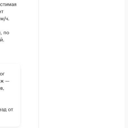
устимая
ет
м/ч.
, по
й.
ог
еж —
в,
езд от