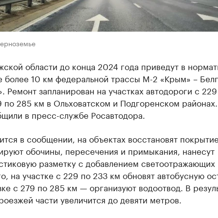
Черноземье
ской области до конца 2024 года приведут в норма
 более 10 км федеральной трассы М-2 «Крым» – Бел
. Ремонт запланирован на участках автодороги с 229
9 по 285 км в Ольховатском и Подгоренском районах
бщили в пресс-службе Росавтодора.
ится в сообщении, на объектах восстановят покрытие
ируют обочины, пересечения и примыкания, нанесут
стиковую разметку с добавлением светоотражающих 
о, на участке с 229 по 233 км обновят автобусную ос
зке с 279 по 285 км — организуют водоотвод. В резул
оезжей части увеличится до девяти метров.