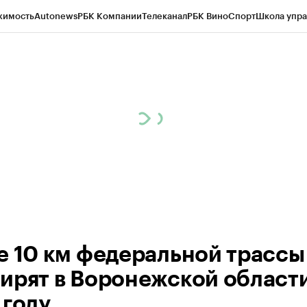
жимость
Autonews
РБК Компании
Телеканал
РБК Вино
Спорт
Школа упра
ипто
РБК Бизнес-среда
Дискуссионный клуб
Исследования
Кредитные 
рагентов
Политика
Экономика
Бизнес
Технологии и медиа
Финансы
Рын
е 10 км федеральной трассы
ирят в Воронежской области
 году