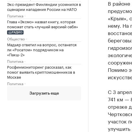
В районе
Экс-президент Финляндии усомнился в
сценарии нападения России на НАТО
предусмот
Политика
«Крым», с
Глава «Эксмо» назвал книгу, которая
нему. На 
поможет стать «лучшей версией себя»
восстано
РАДИО
Общество
береговы
Мадьяр ответил на вопрос, останется
гидроизо
ли «Росатом» подрядчиком на
экологич
«Пакш-2»
Политика
сооружени
Росфинмониторинг рассказал, как
Помимо эт
помог выявить криптомошенников в
искусств
Москве
Политика
С 3 апре
Загрузить еще
741 км — 
отрезке д
Чертковск
участок п
улучшить