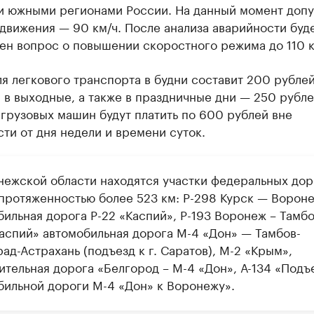
и южными регионами России. На данный момент доп
движения — 90 км/ч. После анализа аварийности буд
ен вопрос о повышении скоростного режима до 110 к
я легкового транспорта в будни составит 200 рублей
 в выходные, а также в праздничные дни — 250 рубле
грузовых машин будут платить по 600 рублей вне
ти от дня недели и времени суток.
нежской области находятся участки федеральных дор
протяженностью более 523 км: Р-298 Курск — Ворон
ильная дорога Р-22 «Каспий», Р-193 Воронеж – Тамбо
Каспий» автомобильная дорога М-4 «Дон» — Тамбов-
ад-Астрахань (подъезд к г. Саратов), М-2 «Крым»,
ительная дорога «Белгород – М-4 «Дон», А-134 «Подъ
бильной дороги М-4 «Дон» к Воронежу».