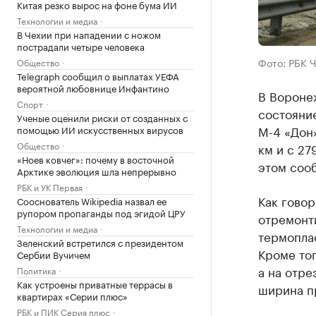
Китая резко вырос на фоне бума ИИ
Технологии и медиа
В Чехии при нападении с ножом
пострадали четыре человека
Фото: РБК 
Общество
Telegraph сообщил о выплатах УЕФА
вероятной любовнице Инфантино
В Воронеж
Спорт
состояние
Ученые оценили риски от созданных с
М-4 «Дон»
помощью ИИ искусственных вирусов
Общество
км и с 27
«Ноев ковчег»: почему в восточной
этом соо
Арктике эволюция шла непрерывно
РБК и УК Первая
Как говор
Сооснователь Wikipedia назвал ее
рупором пропаганды под эгидой ЦРУ
отремонт
Технологии и медиа
термопла
Зеленский встретился с президентом
Кроме тог
Сербии Вучичем
а на отре
Политика
Как устроены приватные террасы в
ширина пр
квартирах «Серии плюс»
РБК и ПИК Серия плюс