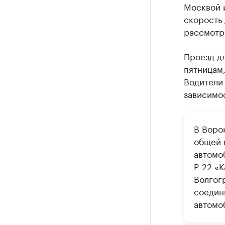
Москвой 
скорость 
рассмотр
Проезд дл
пятницам,
Водители 
зависимос
В Воро
общей 
автомоб
Р-22 «
Волгогр
соедин
автомо