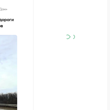
Дон»
дороги
ов