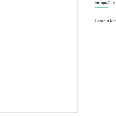
Авторы
Теги
Делитес
Управляйте с
Наталья Ко