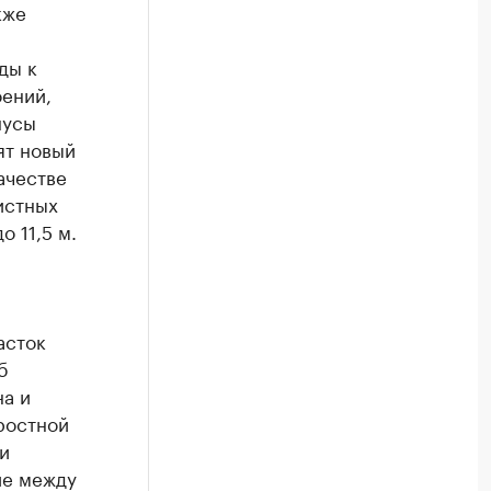
кже
2
ды к
оений,
нусы
ят новый
ачестве
истных
 11,5 м.
асток
б
на и
ростной
и
ие между