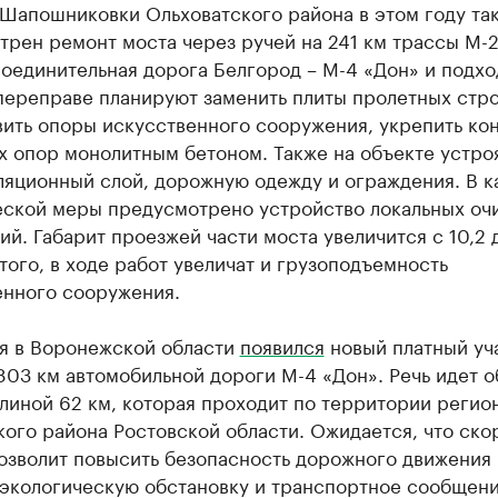
 Шапошниковки Ольховатского района в этом году та
рен ремонт моста через ручей на 241 км трассы М-
оединительная дорога Белгород – М-4 «Дон» и подхо
переправе планируют заменить плиты пролетных стр
вить опоры искусственного сооружения, укрепить ко
х опор монолитным бетоном. Также на объекте устро
ляционный слой, дорожную одежду и ограждения. В к
еской меры предусмотрено устройство локальных оч
й. Габарит проезжей части моста увеличится с 10,2 до
ого, в ходе работ увеличат и грузоподъемность
енного сооружения.
ля в Воронежской области
появился
новый платный уч
803 км автомобильной дороги М-4 «Дон». Речь идет о
линой 62 км, которая проходит по территории регио
ого района Ростовской области. Ожидается, что ско
озволит повысить безопасность дорожного движения 
 экологическую обстановку и транспортное сообщен