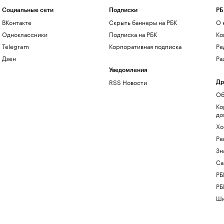
Социальные сети
Подписки
РБ
ВКонтакте
Скрыть баннеры на РБК
О 
Одноклассники
Подписка на РБК
Ко
Telegram
Корпоративная подписка
Ре
Дзен
Ра
Уведомления
RSS Новости
Др
Об
Ко
до
Хо
Ре
Зн
Са
РБ
РБ
Шк