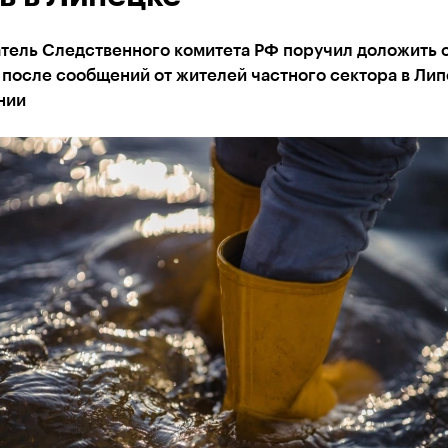
тель Следственного комитета РФ поручил доложить о
после сообщений от жителей частного сектора в Лип
нии