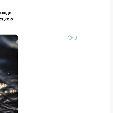
 ходе
ецке о