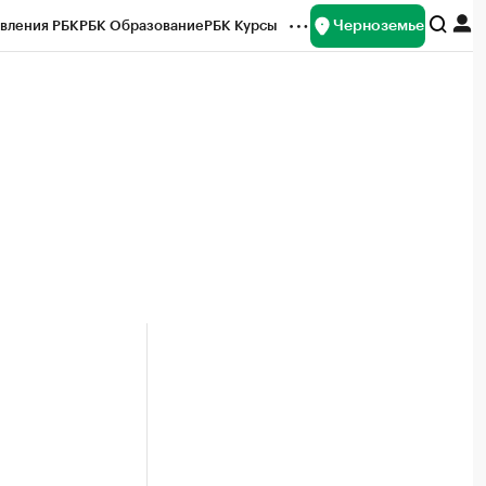
Черноземье
вления РБК
РБК Образование
РБК Курсы
рейтинги
Франшизы
Газета
ок наличной валюты