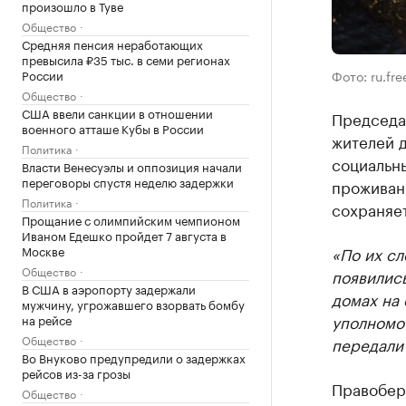
произошло в Туве
Общество
Средняя пенсия неработающих
превысила ₽35 тыс. в семи регионах
России
Фото: ru.fr
Общество
США ввели санкции в отношении
Председа
военного атташе Кубы в России
жителей 
Политика
социальн
Власти Венесуэлы и оппозиция начали
переговоры спустя неделю задержки
проживани
Политика
сохраняет
Прощание с олимпийским чемпионом
Иваном Едешко пройдет 7 августа в
Москве
«По их сл
Общество
появились
В США в аэропорту задержали
домах на
мужчину, угрожавшего взорвать бомбу
уполномо
на рейсе
Общество
передали
Во Внуково предупредили о задержках
рейсов из-за грозы
Правобер
Общество