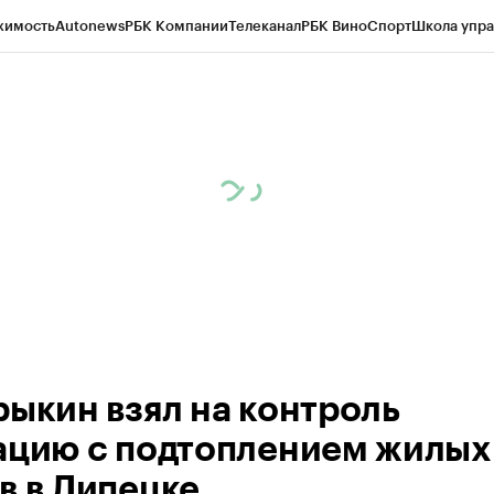
жимость
Autonews
РБК Компании
Телеканал
РБК Вино
Спорт
Школа упра
ипто
РБК Бизнес-среда
Дискуссионный клуб
Исследования
Кредитные 
рагентов
Политика
Экономика
Бизнес
Технологии и медиа
Финансы
Рын
рыкин взял на контроль
ацию с подтоплением жилых
в в Липецке