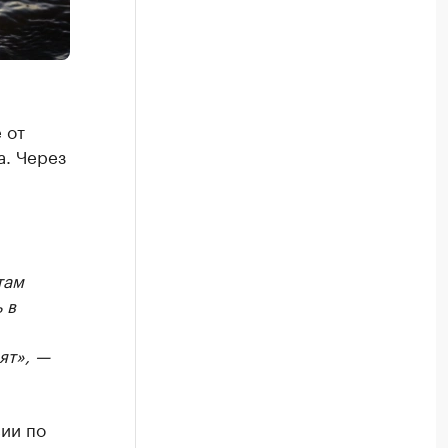
 от
а. Через
там
 в
ят», —
ии по