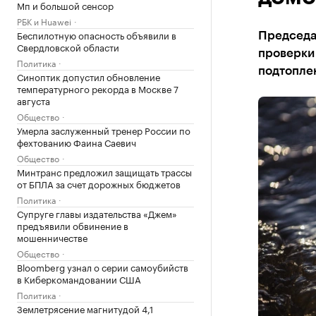
Мп и большой сенсор
РБК и Huawei
Беспилотную опасность объявили в
Председа
Свердловской области
проверки 
Политика
подтопле
Синоптик допустил обновление
температурного рекорда в Москве 7
августа
Общество
Умерла заслуженный тренер России по
фехтованию Фаина Саевич
Общество
Минтранс предложил защищать трассы
от БПЛА за счет дорожных бюджетов
Политика
Супруге главы издательства «Джем»
предъявили обвинение в
мошенничестве
Общество
Bloomberg узнал о серии самоубийств
в Киберкомандовании США
Политика
Землетрясение магнитудой 4,1