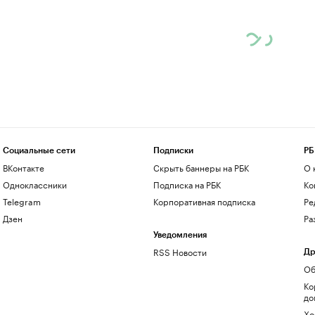
Социальные сети
Подписки
РБ
ВКонтакте
Скрыть баннеры на РБК
О 
Одноклассники
Подписка на РБК
Ко
Telegram
Корпоративная подписка
Ре
Дзен
Ра
Уведомления
RSS Новости
Др
Об
Ко
до
Хо