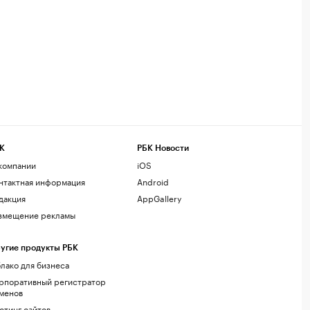
К
РБК Новости
компании
iOS
нтактная информация
Android
дакция
AppGallery
змещение рекламы
угие продукты РБК
лако для бизнеса
рпоративный регистратор
менов
стинг сайтов