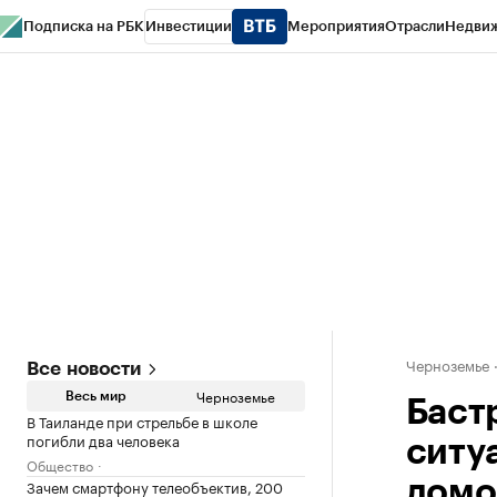
Подписка на РБК
Инвестиции
Мероприятия
Отрасли
Недви
РБК Life
Тренды
Визионеры
Национальные проекты
Город
Стиль
Кр
Спецпроекты СПб
Конференции СПб
Спецпроекты
Проверка конт
Черноземье
Все новости
Черноземье
Весь мир
Баст
В Таиланде при стрельбе в школе
погибли два человека
ситу
Общество
Зачем смартфону телеобъектив, 200
домо