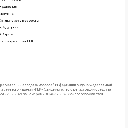
г.решения
акомства
йт знакомств podbor.ru
К Компании
К Курсы
ола управления РБК
регистрации средства массовой информации выдано Федеральной
и сетевого издания «РБК» (свидетельство о регистрации средства
ор) 03.12.2021 за номером ЭЛ №ФС77-82385) сопровождаются