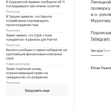
Липецкой
В Саудовской Аравии сообщили об 11
пострадавших при атаках хуситов
проверку.
Политика
и.о. руко
В Турции заявили, что Европа
Муратову
потребовала подтверждать
происхождение газа
Политика
Подписыв
Трамп заявил, что США «тоже
Telegram
.
нуждаются» в ракетах для Patriot
Политика
Reuters сообщил о серии кибератак на
Авторы
Теги
крупнейшие финансовые компании
США
Новая категория
Юлия Пажи
Трамп подписал указы,
ограничивающие право на
гражданство по рождению
Политика
Загрузить еще