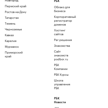
РБК
Пермский край
Облако для
бизнеса
Ростов-на-Дону
Корпоративный
Татарстан
регистратор
Тюмень
доменов
Черноземье
Хостинг
сайтов
Кавказ
Рег.решения
Карелия
Знакомства
Мурманск
Сайт
Приморский
знакомств
край
podbor.ru
РБК
Компании
РБК Курсы
Школа
управления
РБК
РБК
Новости
iOS