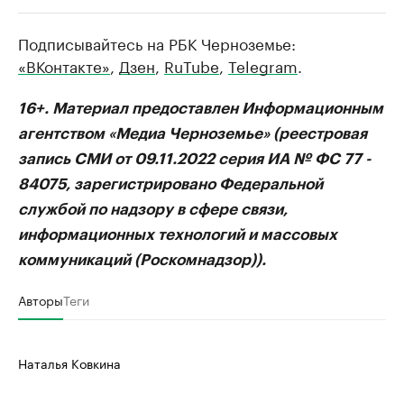
Подписывайтесь на РБК Черноземье:
РБК Компании
РБК Компании
«ВКонтакте»
,
Дзен
,
RuTube
,
Telegram
.
Делитесь новостями бизнеса на РБК
Крупнейшие
недвижимос
Управляйте страницей компании и развивайте личные
бренды спикеров бизнеса
16+. Материал предоставлен Информационным
Посмотрите данные
агентством «Медиа Черноземье» (реестровая
запись СМИ от 09.11.2022 серия ИА № ФС 77 -
84075, зарегистрировано Федеральной
службой по надзору в сфере связи,
информационных технологий и массовых
коммуникаций (Роскомнадзор)).
Авторы
Теги
Наталья Ковкина