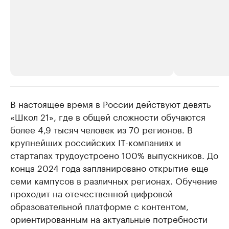
В настоящее время в России действуют девять
РБК Компании
РБК Компании
«Школ 21», где в общей сложности обучаются
Делитесь новостями бизнеса на РБК
Крупнейшие 
более 4,9 тысяч человек из 70 регионов. В
продавцы м
Управляйте страницей компании и развивайте личные
бренды спикеров бизнеса
крупнейших российских IT-компаниях и
Ознакомьтесь с и
стартапах трудоустроено 100% выпускников. До
конца 2024 года запланировано открытие еще
семи кампусов в различных регионах. Обучение
проходит на отечественной цифровой
образовательной платформе с контентом,
ориентированным на актуальные потребности