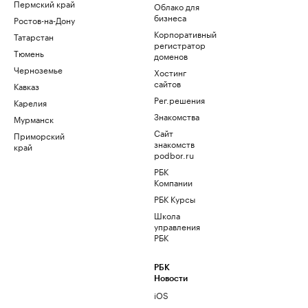
Пермский край
Облако для
бизнеса
Ростов-на-Дону
Корпоративный
Татарстан
регистратор
Тюмень
доменов
Черноземье
Хостинг
сайтов
Кавказ
Рег.решения
Карелия
Знакомства
Мурманск
Сайт
Приморский
знакомств
край
podbor.ru
РБК
Компании
РБК Курсы
Школа
управления
РБК
РБК
Новости
iOS