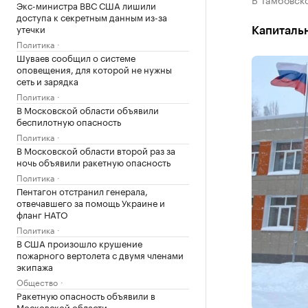
Экс-министра ВВС США лишили
доступа к секретным данным из-за
утечки
Капитальн
Политика
Шуваев сообщил о системе
оповещения, для которой не нужны
сеть и зарядка
Политика
В Московской области объявили
беспилотную опасность
Политика
В Московской области второй раз за
ночь объявили ракетную опасность
Политика
Пентагон отстранил генерала,
отвечавшего за помощь Украине и
фланг НАТО
Политика
В США произошло крушение
пожарного вертолета с двумя членами
экипажа
Общество
Ракетную опасность объявили в
Московской области