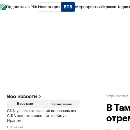
Подписка на РБК
Инвестиции
Мероприятия
Отрасли
Недви
РБК Life
Тренды
Визионеры
Национальные проекты
Город
Стиль
Кр
Спецпроекты СПб
Конференции СПб
Спецпроекты
Проверка конт
Черноземье
Все новости
Черноземье
Весь мир
В Та
CNN узнал, как высший военачальник
США пытается закончить войну с
отре
Ираном
Политика
В Тамбовск