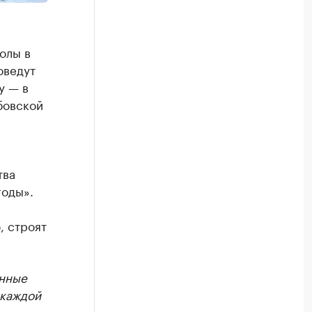
олы в
оведут
у — в
бовской
тва
годы».
, строят
енные
 каждой