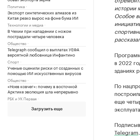
Политика
истории м
Экспорт синтетических алмазов из
Особое в
Китая резко вырос на фоне бума ИИ
инициати
Технологии и медиа
спортивны
В Чехии при нападении с ножом
пострадали четыре человека
рассказал
Общество
Telegraph сообщил о выплатах УЕФА
Программ
вероятной любовнице Инфантино
в 2022 го
Спорт
Ученые оценили риски от созданных с
зданиях р
помощью ИИ искусственных вирусов
Общество
По нацпро
«Ноев ковчег»: почему в восточной
Арктике эволюция шла непрерывно
построил
РБК и УК Первая
еще четыр
эксплуата
Загрузить еще
Подписыв
Telegram
.