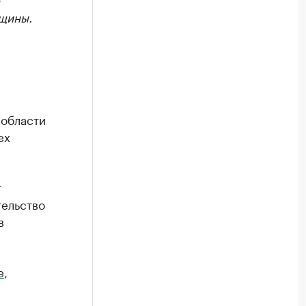
вщины.
 области
ех
т
тельство
в
e
,