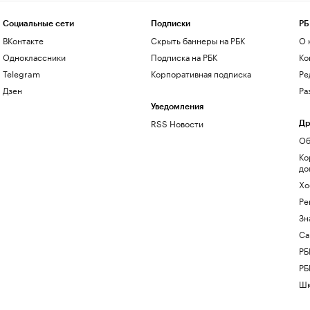
Социальные сети
Подписки
РБ
ВКонтакте
Скрыть баннеры на РБК
О 
Одноклассники
Подписка на РБК
Ко
Telegram
Корпоративная подписка
Ре
Дзен
Ра
Уведомления
RSS Новости
Др
Об
Ко
до
Хо
Ре
Зн
Са
РБ
РБ
Шк