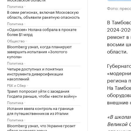
Политика
Фото: прес
В семи регионах, включая Московскую
область, объявили ракетную опасность
В Тамбовс
Политика
2024-2026
«Одиссея» Нолана собрала в прокате
более $1 млрд
ремонт в 
Общество
восьми шк
Bloomberg узнал, когда планируют
области.
завершить испытания «Золотого
купола»
Политика
Губернато
Четыре доступных и понятных
«модерни
инструмента диверсификации
накоплений
региона 
РБК и Сбер
На Тамбо
Трамп попросил уйти с заседания
оборудов
Госдепа раньше, чтобы «вести войну»
внешние с
Политика
Испания ввела контроль на границе
для путешественников из Италии
«В школа
Политика
Великой 
Bloomberg узнал, что Украине грозит
отремонт
обвал экспорта зерна