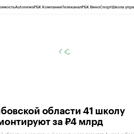
жимость
Autonews
РБК Компании
Телеканал
РБК Вино
Спорт
Школа упра
ипто
РБК Бизнес-среда
Дискуссионный клуб
Исследования
Кредитные 
рагентов
Политика
Экономика
Бизнес
Технологии и медиа
Финансы
Рын
мбовской области 41 школу
монтируют за ₽4 млрд
ой области на капитальный ремонт школа потратят 4 млрд рубле