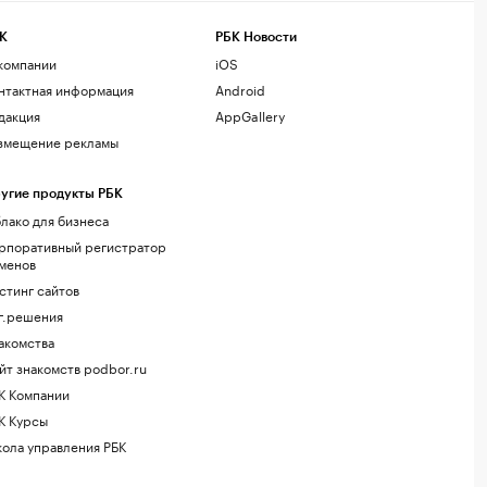
К
РБК Новости
компании
iOS
нтактная информация
Android
дакция
AppGallery
змещение рекламы
угие продукты РБК
лако для бизнеса
рпоративный регистратор
менов
стинг сайтов
г.решения
акомства
йт знакомств podbor.ru
К Компании
К Курсы
ола управления РБК