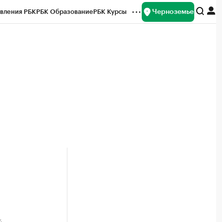
Черноземье
вления РБК
РБК Образование
РБК Курсы
рейтинги
Франшизы
Газета
ок наличной валюты
й