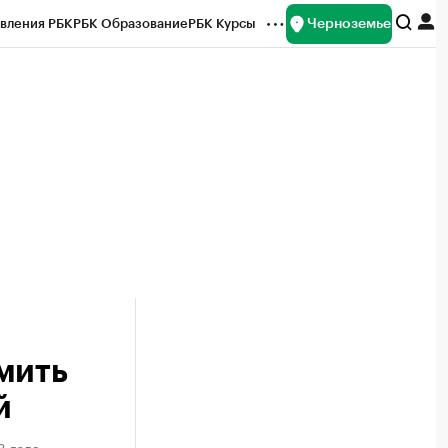
Черноземье
вления РБК
РБК Образование
РБК Курсы
рейтинги
Франшизы
Газета
ок наличной валюты
мить
й
3 года