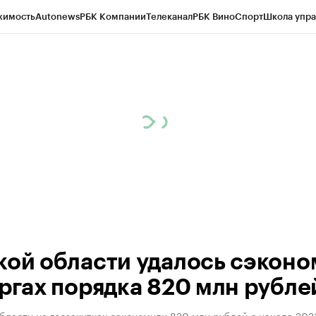
жимость
Autonews
РБК Компании
Телеканал
РБК Вино
Спорт
Школа упра
ипто
РБК Бизнес-среда
Дискуссионный клуб
Исследования
Кредитные 
рагентов
Политика
Экономика
Бизнес
Технологии и медиа
Финансы
Рын
кой области удалось сэконо
оргах порядка 820 млн рубле
бласти на госзакупках сэкономили 820 млн рублей с начала 202