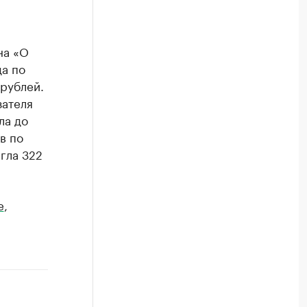
на «О
да по
 рублей.
зателя
ла до
в по
гла 322
e
,