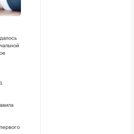
удалось
ачальной
ое
ч
д
авила
 первого