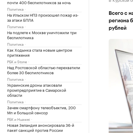
почти 400 беспилотников за ночь
Политика
Всего с 
На Ильском НПЗ произошел пожар из-
за атаки БПЛА
региона 
Политика
рублей
На подлете к Москве уничтожили три
беспилотника
Политика
Как Ходынка стала новым центром
притяжения
РБК и Stone
Над Ростовской областью перехватили
более 30 беспилотников
Политика
Украинские дроны атаковали
промпредприятие в Самарской
области
Политика
Зачем смартфону телеобъектив, 200
Мп и большой сенсор
РБК и Huawei
Новая Зеландия анонсировала 36-й
пакет санкций против России