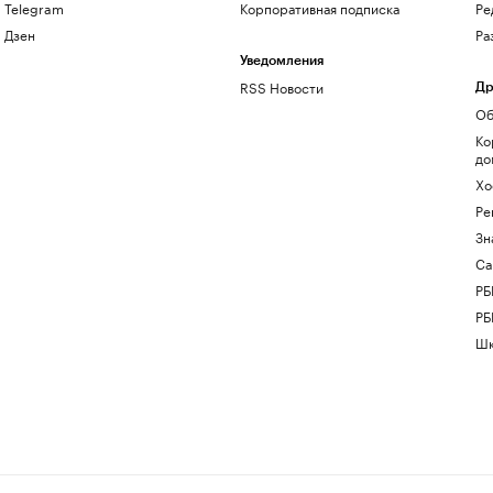
Telegram
Корпоративная подписка
Ре
Дзен
Ра
Уведомления
RSS Новости
Др
Об
Ко
до
Хо
Ре
Зн
Са
РБ
РБ
Шк