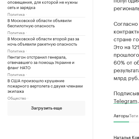
оповещения, для которой не нужны
региональ
сеть и зарядка
Политика
В Московской области объявили
Согласно
беспилотную опасность
контрактн
Политика
стране го
В Московской области второй раз за
ночь объявили ракетную опасность
Это на 12
Политика
прошлого 
Пентагон отстранил генерала,
60% от о
отвечавшего за помощь Украине и
фланг НАТО
результат
Политика
млрд руб.
В США произошло крушение
пожарного вертолета с двумя членами
экипажа
Подписыв
Общество
Telegram
.
Загрузить еще
Авторы
Теги
Наталья Ко