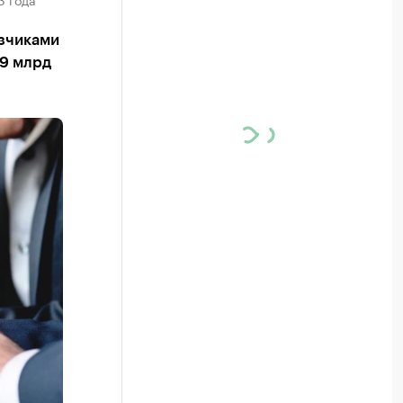
азчиками
,9 млрд