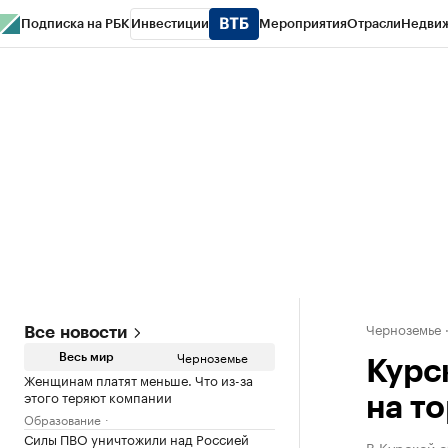
Подписка на РБК
Инвестиции
Мероприятия
Отрасли
Недви
РБК Life
Тренды
Визионеры
Национальные проекты
Город
Стиль
Кр
Спецпроекты СПб
Конференции СПб
Спецпроекты
Проверка конт
Черноземье
Все новости
Черноземье
Весь мир
Курс
Женщинам платят меньше. Что из-за
этого теряют компании
на т
Образование
Силы ПВО уничтожили над Россией
В Курской о