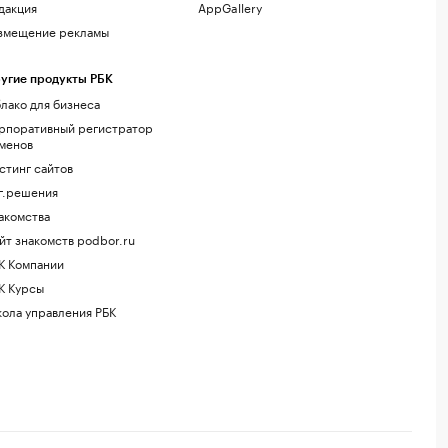
дакция
AppGallery
змещение рекламы
угие продукты РБК
лако для бизнеса
рпоративный регистратор
менов
стинг сайтов
г.решения
акомства
йт знакомств podbor.ru
К Компании
К Курсы
ола управления РБК