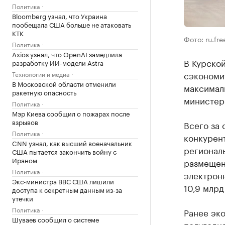
Политика
Bloomberg узнал, что Украина
пообещала США больше не атаковать
КТК
Фото: ru.fr
Политика
Axios узнал, что OpenAI замедлила
В Курской
разработку ИИ-модели Astra
сэкономит
Технологии и медиа
В Московской области отменили
максимал
ракетную опасность
министер
Политика
Мэр Киева сообщил о пожарах после
взрывов
Всего за 
Политика
конкурен
CNN узнал, как высший военачальник
регионал
США пытается закончить войну с
Ираном
размещен
Политика
электронн
Экс-министра ВВС США лишили
10,9 млрд
доступа к секретным данным из-за
утечки
Политика
Ранее эк
Шуваев сообщил о системе
полугодия