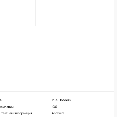
К
РБК Новости
компании
iOS
нтактная информация
Android