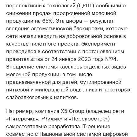
перспективных технологий (ЦРПТ) сообщили о
Делитесь новостями бизнеса на РБК
Крупнейшие 
снижении продаж просроченной молочной
продавцы м
Управляйте страницей компании и развивайте личные
бренды спикеров бизнеса
продукции на 65%. Эта цифра — результат
Ознакомьтесь с и
введения автоматической блокировки, которую
сети начали вводить на добровольной основе в
качестве пилотного проекта. Эксперимент
проводился в соответствии с постановлением
правительства от 24 января 2023 года №74.
Внедрение системы касалось отдельных видов
молочной продукции, в том числе
предназначенной для детей, бутилированной
питьевой и минеральной воды, пива и некоторых
слабоалкогольных напитков.
Например, компания X5 Group (владелец сети
«Пятерочка», «Чижик» и «Перекресток»)
самостоятельно разработала IT-решение
совместно с Национальной системой цифровой