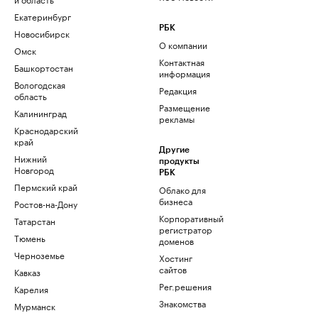
Екатеринбург
РБК
Новосибирск
О компании
Омск
Контактная
Башкортостан
информация
Вологодская
Редакция
область
Размещение
Калининград
рекламы
Краснодарский
край
Другие
Нижний
продукты
Новгород
РБК
Пермский край
Облако для
бизнеса
Ростов-на-Дону
Корпоративный
Татарстан
регистратор
Тюмень
доменов
Черноземье
Хостинг
сайтов
Кавказ
Рег.решения
Карелия
Знакомства
Мурманск