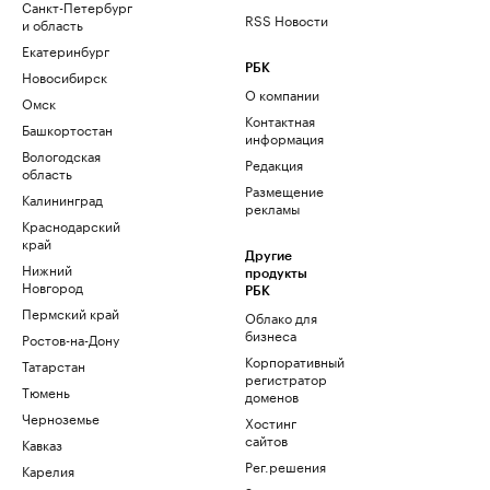
Санкт-Петербург
RSS Новости
и область
Екатеринбург
РБК
Новосибирск
О компании
Омск
Контактная
Башкортостан
информация
Вологодская
Редакция
область
Размещение
Калининград
рекламы
Краснодарский
край
Другие
Нижний
продукты
Новгород
РБК
Пермский край
Облако для
бизнеса
Ростов-на-Дону
Корпоративный
Татарстан
регистратор
Тюмень
доменов
Черноземье
Хостинг
сайтов
Кавказ
Рег.решения
Карелия