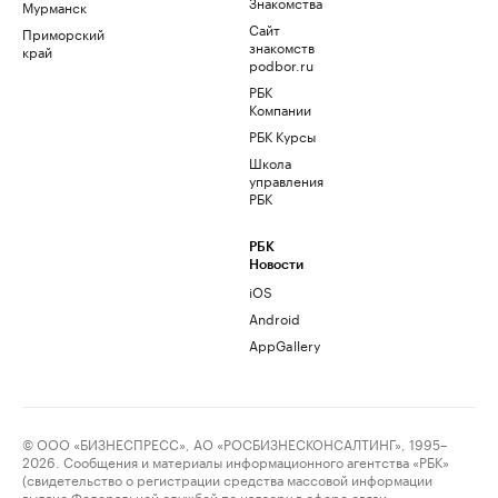
Знакомства
Мурманск
Сайт
Приморский
знакомств
край
podbor.ru
РБК
Компании
РБК Курсы
Школа
управления
РБК
РБК
Новости
iOS
Android
AppGallery
© ООО «БИЗНЕСПРЕСС», АО «РОСБИЗНЕСКОНСАЛТИНГ», 1995–
2026. Сообщения и материалы информационного агентства «РБК»
(свидетельство о регистрации средства массовой информации
выдано Федеральной службой по надзору в сфере связи,