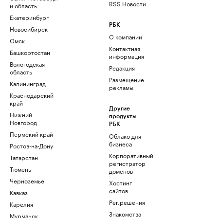
RSS Новости
и область
Екатеринбург
РБК
Новосибирск
О компании
Омск
Контактная
Башкортостан
информация
Вологодская
Редакция
область
Размещение
Калининград
рекламы
Краснодарский
край
Другие
Нижний
продукты
Новгород
РБК
Пермский край
Облако для
бизнеса
Ростов-на-Дону
Корпоративный
Татарстан
регистратор
Тюмень
доменов
Черноземье
Хостинг
сайтов
Кавказ
Рег.решения
Карелия
Знакомства
Мурманск