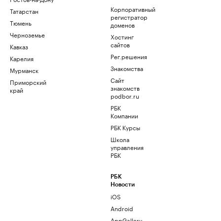
Корпоративный
Татарстан
регистратор
Тюмень
доменов
Черноземье
Хостинг
сайтов
Кавказ
Рег.решения
Карелия
Знакомства
Мурманск
Сайт
Приморский
знакомств
край
podbor.ru
РБК
Компании
РБК Курсы
Школа
управления
РБК
РБК
Новости
iOS
Android
AppGallery