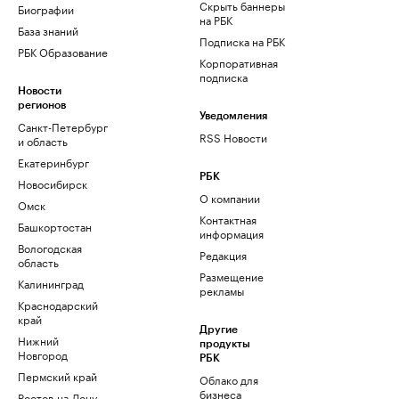
Скрыть баннеры
Биографии
на РБК
База знаний
Подписка на РБК
РБК Образование
Корпоративная
подписка
Новости
регионов
Уведомления
Санкт-Петербург
RSS Новости
и область
Екатеринбург
РБК
Новосибирск
О компании
Омск
Контактная
Башкортостан
информация
Вологодская
Редакция
область
Размещение
Калининград
рекламы
Краснодарский
край
Другие
Нижний
продукты
Новгород
РБК
Пермский край
Облако для
бизнеса
Ростов-на-Дону