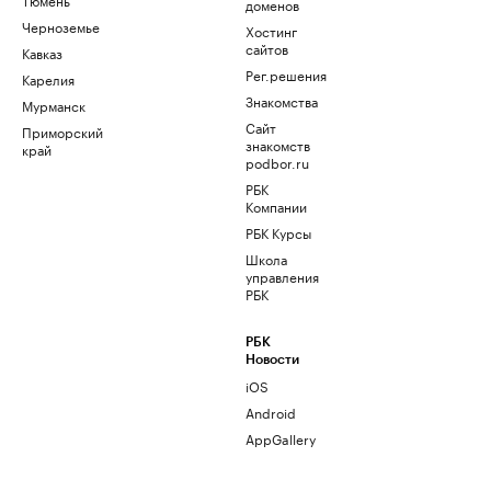
доменов
Черноземье
Хостинг
сайтов
Кавказ
Рег.решения
Карелия
Знакомства
Мурманск
Сайт
Приморский
знакомств
край
podbor.ru
РБК
Компании
РБК Курсы
Школа
управления
РБК
РБК
Новости
iOS
Android
AppGallery