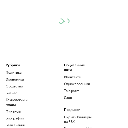
Рубрики
Социальные
сети
Политика
ВКонтакте
Экономика
Одноклассники
Общество
Telegram
Бизнес
Дзен
Технологии и
медиа
Финансы
Подписки
Скрыть баннеры
Биографии
на РБК
База знаний
Подписка на РБК